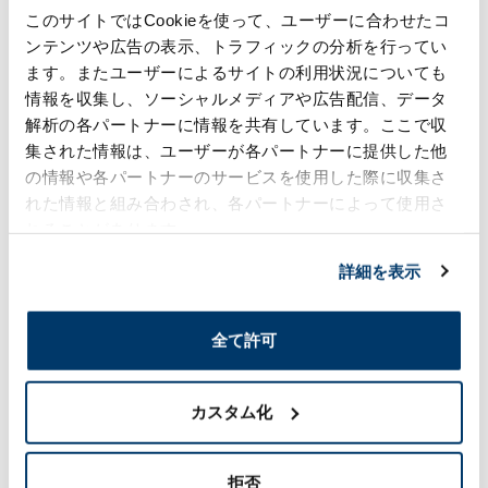
環境商材で本格攻勢」記事
このサイトではCookieを使って、ユーザーに合わせたコ
掲載のお知らせ
ンテンツや広告の表示、トラフィックの分析を行ってい
2025年8月20日
ます。またユーザーによるサイトの利用状況についても
#ものづくり
#環境
#技術力
ケミカル事業
情報を収集し、ソーシャルメディアや広告配信、データ
解析の各パートナーに情報を共有しています。ここで収
集された情報は、ユーザーが各パートナーに提供した他
化学工業日報「森六タイラ
の情報や各パートナーのサービスを使用した際に収集さ
ンド、関連会社技術使い新
れた情報と組み合わされ、各パートナーによって使用さ
事業」記事掲載のお知らせ
2025年7月28日
れることがあります。
#グローバル
#ものづくり
#技術力
ケミカル事業
詳細を表示
化学工業日報「森六、開発
全て許可
体制を強化」記事掲載のお
知らせ
2025年7月28日
カスタム化
#研究開発
#ものづくり
#技術力
ケミカル事業
拒否