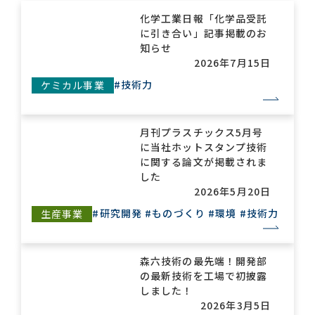
化学工業日報「化学品受託
に引き合い」記事掲載のお
お問い合わせ一覧
知らせ
2026年7月15日
#技術力
ケミカル事業
月刊プラスチックス5月号
に当社ホットスタンプ技術
に関する論文が掲載されま
おすすめキーワード
した
2026年5月20日
#会社概要
#森六って何？
#研究開発
#ものづくり
#環境
#技術力
生産事業
#グローバルネットワーク
#ダイバーシティ＆インクルージョン
#統合報告書
森六技術の最先端！開発部
の最新技術を工場で初披露
しました！
2026年3月5日