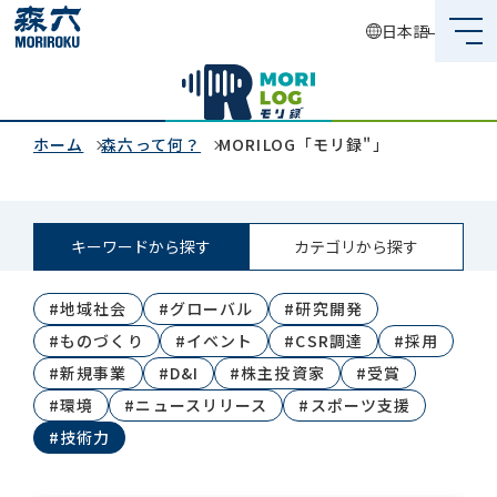
日本語
森六って何？
企業情報
ホーム
森六って何？
MORILOG「モリ録"」
事業内容
キーワードから探す
カテゴリから探す
サステナビリティ
#地域社会
#グローバル
#研究開発
投資家情報
#ものづくり
#イベント
#CSR調達
#採用
採用情報
#新規事業
#D&I
#株主投資家
#受賞
#環境
#ニュースリリース
#スポーツ支援
#技術力
グローバルネットワーク