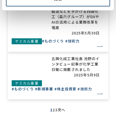
医療・食品包装のフィルム
製造などを手がける四国化
工（森六グループ）がDXや
AIの活用による業務改革を
推進
2025年5月30日
#ものづくり
#技術力
ケミカル事業
五興化成工業社長 池野のイ
ンタビュー記事が化学工業
日報に掲載されました
2025年5月9日
ケミカル事業
#ものづくり
#新規事業
#株主投資家
#技術力
1
2
3
次へ