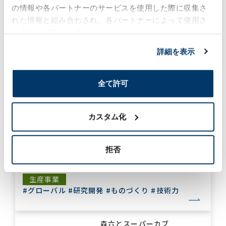
の情報や各パートナーのサービスを使用した際に収集さ
した
れた情報と組み合わされ、各パートナーによって使用さ
2024年1月19日
れることがあります。
#ものづくり
#技術力
生産事業
詳細を表示
ビジネスチャンスと
SDGs（1）
全て許可
2024年1月1日
サステナビリティ
カスタム化
#地域社会
#ものづくり
#環境
#技術力
拒否
先駆けたグローバル化
2024年1月1日
生産事業
#グローバル
#研究開発
#ものづくり
#技術力
森六とスーパーカブ