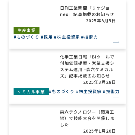
日刊工業新聞「リケジョ
neo」記事掲載のお知らせ
お問い合わせ一覧
2025年5月5日
生産事業
#ものづくり
#採用
#株主投資家
#技術力
化学工業日報「BIツールで
付加価値提案・営業支援シ
ステム運用 -森六ケミカル
おすすめキーワード
ズ」記事掲載のお知らせ
2025年3月28日
#会社概要
#森六って何？
#ものづくり
#株主投資家
#技術力
ケミカル事業
#グローバルネットワーク
#ダイバーシティ＆インクルージョン
#統合報告書
森六テクノロジー（関東工
場）で技能大会を開催しま
した
2025年1月20日