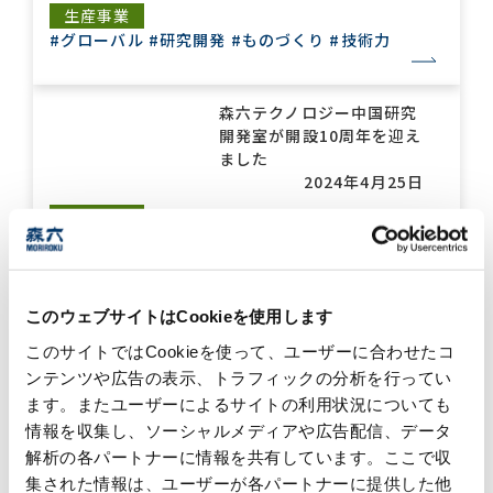
生産事業
#グローバル
#研究開発
#ものづくり
#技術力
森六テクノロジー中国研究
開発室が開設10周年を迎え
ました
2024年4月25日
#グローバル
#研究開発
#技術力
生産事業
森六ケミカルズがカワサキ
モータース様から「特別協
このウェブサイトはCookieを使用します
力賞」を初受賞
このサイトではCookieを使って、ユーザーに合わせたコ
2024年1月31日
ンテンツや広告の表示、トラフィックの分析を行ってい
#グローバル
#受賞
#技術力
ケミカル事業
ます。またユーザーによるサイトの利用状況についても
情報を収集し、ソーシャルメディアや広告配信、データ
解析の各パートナーに情報を共有しています。ここで収
森六テクノロジー（鈴鹿工
集された情報は、ユーザーが各パートナーに提供した他
場）が技能大会を開催しま