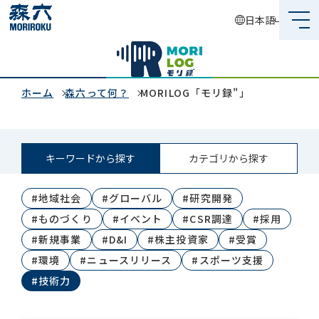
日本語
森六って何？
企業情報
ホーム
森六って何？
MORILOG「モリ録"」
事業内容
キーワードから探す
カテゴリから探す
サステナビリティ
#地域社会
#グローバル
#研究開発
投資家情報
#ものづくり
#イベント
#CSR調達
#採用
採用情報
#新規事業
#D&I
#株主投資家
#受賞
#環境
#ニュースリリース
#スポーツ支援
#技術力
グローバルネットワーク