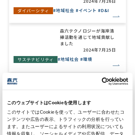
2024年7月26日
#地域社会
#イベント
#D&I
ダイバーシティ
森六テクノロジーが海岸清
掃活動を通じて地域貢献し
ました
2024年7月25日
#地域社会
#環境
サステナビリティ
森六テクノロジー関東工場
が周辺歩道の除草清掃活動
を実施
2024年7月13日
このウェブサイトはCookieを使用します
#地域社会
#環境
サステナビリティ
このサイトではCookieを使って、ユーザーに合わせたコ
ンテンツや広告の表示、トラフィックの分析を行ってい
ます。またユーザーによるサイトの利用状況についても
森六テクノロジー(インド)
情報を収集し、ソーシャルメディアや広告配信、データ
で国際ヨガデーを祝福しヨ