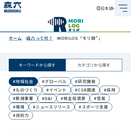
日本語
森六って何？
企業情報
ホーム
森六って何？
MORILOG「モリ録"」
事業内容
キーワードから探す
カテゴリから探す
サステナビリティ
#地域社会
#グローバル
#研究開発
投資家情報
#ものづくり
#イベント
#CSR調達
#採用
採用情報
#新規事業
#D&I
#株主投資家
#受賞
#環境
#ニュースリリース
#スポーツ支援
#技術力
グローバルネットワーク