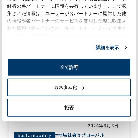
ガに取り組みました
解析の各パートナーに情報を共有しています。ここで収
2024年7月10日
集された情報は、ユーザーが各パートナーに提供した他
の情報や各パートナーのサービスを使用した際に収集さ
サステナビリティ
れた情報と組み合わされ、各パートナーによって使用さ
#地域社会
#グローバル
#イベント
れることがあります。
詳細を表示
森六テクノロジー（アメリ
カ）による地域コミュニテ
ィとの関係構築
全て許可
2024年3月22日
Sustainability
#地域社会
#グローバル
#イベント
カスタム化
森六ケミカルズ（タイ）が
拒否
取り組む「良き企業市民」
への実践
2024年3月8日
#地域社会
#グローバル
Sustainability