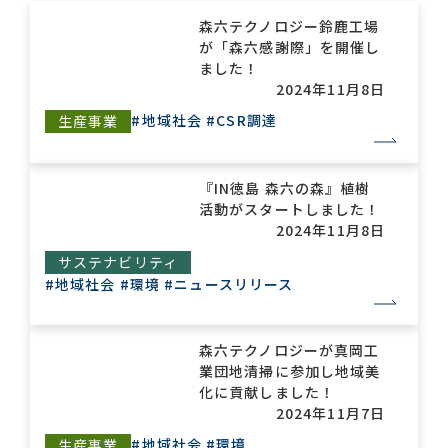
森六テクノロジー鈴鹿工場
が「森六感謝際」を開催し
お問い合わせ一覧
ました！
2024年11月8日
#地域社会
#CSR調達
生産事業
『IN徳島 森六の森』植樹
活動がスタートしました！
2024年11月8日
おすすめキーワード
サステナビリティ
#会社概要
#森六って何？
#地域社会
#環境
#ニュースリリース
#グローバルネットワーク
#ダイバーシティ＆インクルージョン
#統合報告書
森六テクノロジーが真岡工
業団地清掃に参加し地域美
化に貢献しました！
2024年11月7日
#地域社会
#環境
生産事業