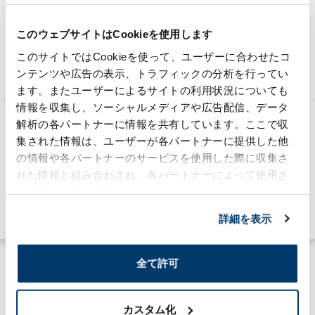
このウェブサイトはCookieを使用します
Connecting the Moriroku Group's "now" and
このサイトではCookieを使って、ユーザーに合わせたコ
the future,information media.
ンテンツや広告の表示、トラフィックの分析を行ってい
ます。またユーザーによるサイトの利用状況についても
情報を収集し、ソーシャルメディアや広告配信、データ
MTNA strengthens its support for the
解析の各パートナーに情報を共有しています。ここで収
local community and carries out a
集された情報は、ユーザーが各パートナーに提供した他
food donation initiative
の情報や各パートナーのサービスを使用した際に収集さ
2026/03/30
れた情報と組み合わされ、各パートナーによって使用さ
れることがあります。
Sustainability
#community
#global
詳細を表示
全て許可
カスタム化