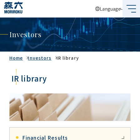
Language
What's MORIROKU?
Investors
About Us
Business
Home
Investors
IR library
Sustainability
IR library
Investors
Recruit
Global Network
Financial Results