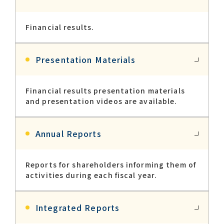
Financial results.
Contact list
Presentation Materials
Financial results presentation materials
and presentation videos are available.
Recommended keywords
Annual Reports
#Company overview
#What's MORIROKU?
#Global network
#Diversity & Inclusion
Reports for shareholders informing them of
activities during each fiscal year.
Integrated Reports