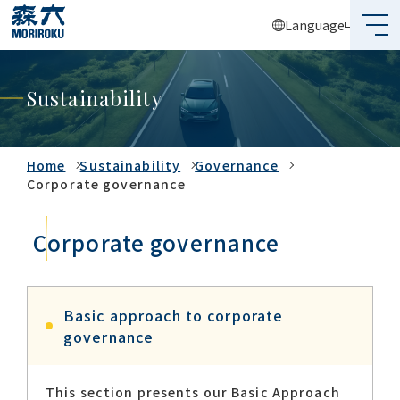
Language
What's MORIROKU?
Sustainability
About Us
Business
Home
Sustainability
Governance
Corporate governance
Sustainability
Corporate governance
Investors
Recruit
Basic approach to corporate
governance
Global Network
This section presents our Basic Approach