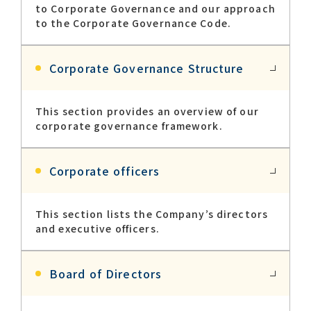
to Corporate Governance and our approach
to the Corporate Governance Code.
Contact list
Corporate Governance Structure​
This section provides an overview of our
corporate governance framework.
Recommended keywords
Corporate officers
#Company overview
#What's MORIROKU?
This section lists the Company’s directors
#Global network
#Diversity & Inclusion
and executive officers.
Board of Directors​