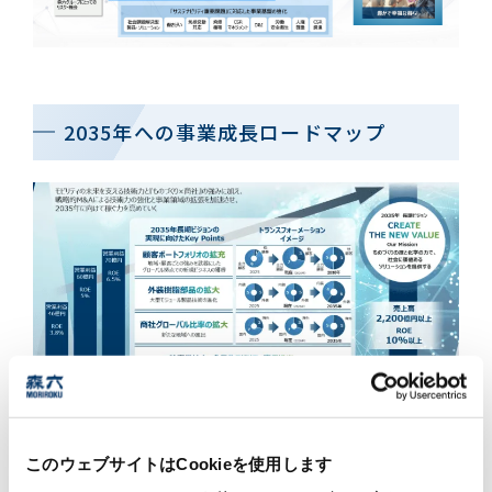
2035年への事業成長ロードマップ
第14次中期経営計画（2026年３月期～2028年３月
期）
このウェブサイトはCookieを使用します