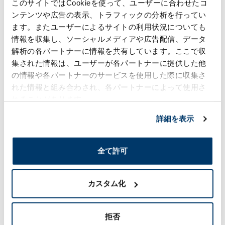
このサイトではCookieを使って、ユーザーに合わせたコ
第13次中期経営計画（2023年３月期～2025年３月
ンテンツや広告の表示、トラフィックの分析を行ってい
期）
ます。またユーザーによるサイトの利用状況についても
情報を収集し、ソーシャルメディアや広告配信、データ
解析の各パートナーに情報を共有しています。ここで収
第12次中期経営計画（2020年３月期～2022年３月
集された情報は、ユーザーが各パートナーに提供した他
期）
の情報や各パートナーのサービスを使用した際に収集さ
れた情報と組み合わされ、各パートナーによって使用さ
れることがあります。
関連リンク
詳細を表示
トップメッセージ
全て許可
森六グループ サステナビリティ方針・サステナビリテ
ィ重要課題（マテリアリティ）・主要KPI
カスタム化
個人投資家のみなさまへ
拒否