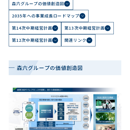
森六グループの価値創造図
2035年への事業成長ロードマップ
お問い合わせ一覧
第14次中期経営計画
第13次中期経営計画
第12次中期経営計画
関連リンク
森六グループの価値創造図
おすすめキーワード
#会社概要
#森六って何？
#グローバルネットワーク
#ダイバーシティ＆インクルージョン
#統合報告書