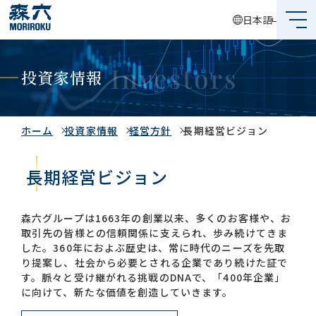
日本語
森六って何？
投資家情報
企業情報
事業内容
ホーム
投資家情報
経営方針
長期経営ビジョン
サステナビリティ
長期経営ビジョン
投資家情報
森六グループは1663年の創業以来、多くのお客様や、お
取引先の皆様との信頼関係に支えられ、歩み続けてきま
採用情報
した。360年におよぶ歴史は、常に時代のニーズを先取
り提案し、社会から必要とされる企業であり続けた証で
す。脈々と受け継がれる挑戦のDNAで、「400年企業」
に向けて、新たな価値を創造していきます。
グローバルネットワーク