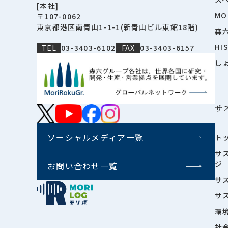
[本社]
MO
〒107-0062
東京都港区南青山1-1-1(新青山ビル東館18階)
森
HI
TEL
03-3403-6102
FAX
03-3403-6157
し
サ
ソーシャルメディア一覧
ト
サ
ジ
お問い合わせ一覧
サ
サ
環
社