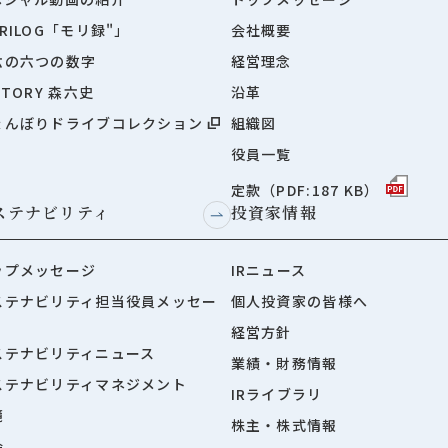
RILOG「モリ録"」
会社概要
六の六つの数字
経営理念
STORY 森六史
沿革
ょんぼりドライブコレクション
組織図
役員一覧
定款（PDF:187 KB）
ステナビリティ
投資家情報
ップメッセージ
IRニュース
ステナビリティ担当役員メッセー
個人投資家の皆様へ
経営方針
ステナビリティニュース
業績・財務情報
ステナビリティマネジメント
IRライブラリ
境
株主・株式情報
会