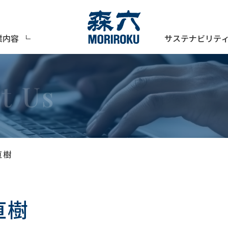
サステナビリテ
業内容
直樹
直樹