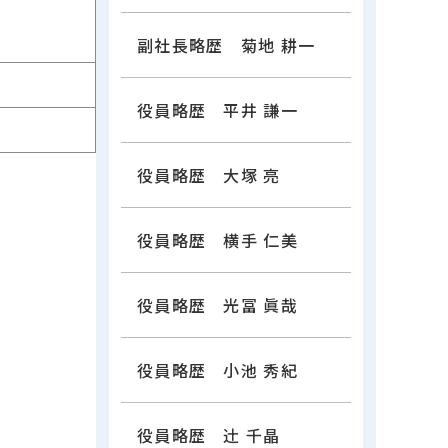
副社長略歴 菊地 耕一
役員略歴 平井 謙一
役員略歴 大塚 亮
役員略歴 横手 仁美
役員略歴 光冨 眞哉
役員略歴 小池 秀紀
役員略歴 辻󠄀 千晶