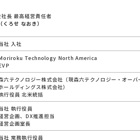
役社長 最高経営責任者
（くろせ なおき）
当社 入社
Moriroku Technology North America
EVP
森六テクノロジー株式会社（現森六テクノロジー・オーバ
ホールディングス株式会社）
執行役員 北米統括
当社 執行役員
経営企画、DX推進担当
経営企画室長
当社 常務執行役員