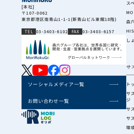
ス
[本社]
MO
〒107-0062
東京都港区南青山1-1-1(新青山ビル東館18階)
森
HI
TEL
03-3403-6102
FAX
03-3403-6157
し
サ
ソーシャルメディア一覧
ト
サ
ジ
お問い合わせ一覧
サ
サ
環