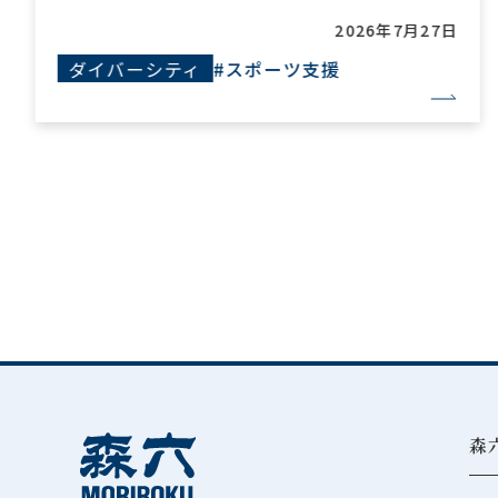
2026年7月27日
ツ支援
ケミカル事業
#技術力
森