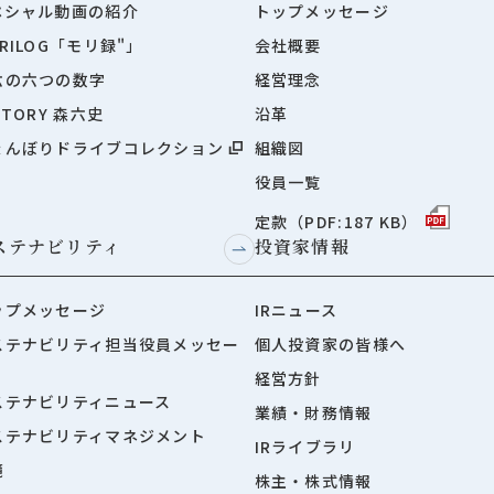
ペシャル動画の紹介
トップメッセージ
RILOG「モリ録"」
会社概要
六の六つの数字
経営理念
STORY 森六史
沿革
ょんぼりドライブコレクション
組織図
役員一覧
定款（PDF:187 KB）
ステナビリティ
投資家情報
ップメッセージ
IRニュース
ステナビリティ担当役員メッセー
個人投資家の皆様へ
経営方針
ステナビリティニュース
業績・財務情報
ステナビリティマネジメント
IRライブラリ
境
株主・株式情報