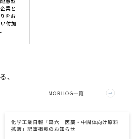
配慮型
、企業と
りをお
高い付加
。
る、
MORILOG一覧
中間体向け原料
化学工業日報「森六 新興国市
略」記事掲載のお知らせ