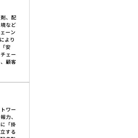
加剤、配
環境など
ェーン
により
、「安
ーチェー
し、顧客
ットワー
情報力、
互に「掛
両立する