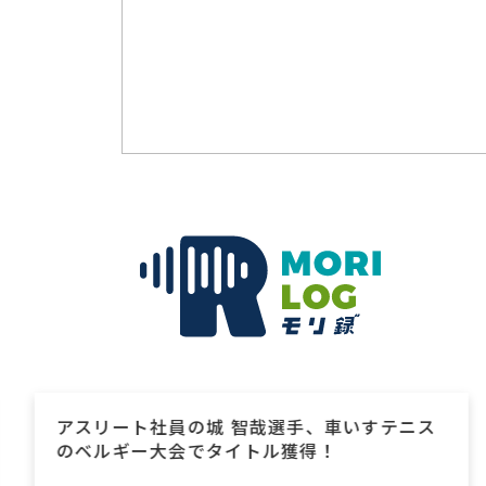
手、車いすテニス
化学工業日報「化学品受託に
獲得！
掲載のお知らせ