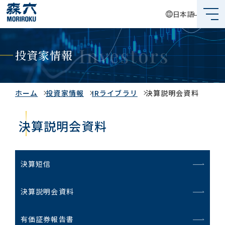
日本語
森六って何？
投資家情報
企業情報
事業内容
ホーム
投資家情報
IRライブラリ
決算説明会資料
サステナビリティ
決算説明会資料
投資家情報
決算短信
採用情報
決算説明会資料
グローバルネットワーク
有価証券報告書