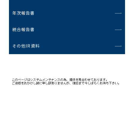
年次報告書
お問い合わせ一覧
統合報告書
その他IR資料
おすすめキーワード
#会社概要
#森六って何？
#グローバルネットワーク
#ダイバーシティ＆インクルージョン
#統合報告書