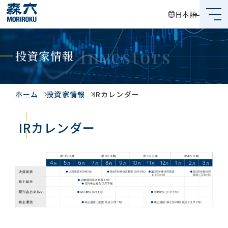
日本語
森六って何？
投資家情報
企業情報
事業内容
ホーム
投資家情報
IRカレンダー
サステナビリティ
IRカレンダー
投資家情報
採用情報
グローバルネットワーク