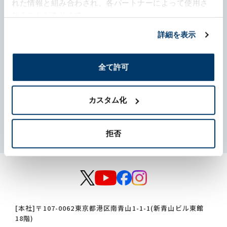
事業内容
れた情報と組み合わされ、各パートナーによって使用さ
れることがあります。
サステナビリティ
詳細を表示
投資家情報
全て許可
採用情報
カスタム化
このサイトについて
個人情報に関する方針
反社会的勢力に対する基本方針
免責事項
サイトマップ
拒否
[本社]
〒107-0062
東京都港区南青山1-1-1(新青山ビル東館
18階)