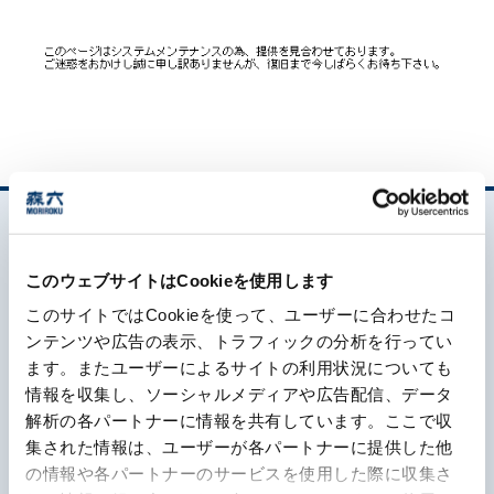
お問い合わせ一覧
おすすめキーワード
このウェブサイトはCookieを使用します
#会社概要
#森六って何？
このサイトではCookieを使って、ユーザーに合わせたコ
#グローバルネットワーク
ンテンツや広告の表示、トラフィックの分析を行ってい
ます。またユーザーによるサイトの利用状況についても
森六って何？
#ダイバーシティ＆インクルージョン
#統合報告書
情報を収集し、ソーシャルメディアや広告配信、データ
解析の各パートナーに情報を共有しています。ここで収
企業情報
集された情報は、ユーザーが各パートナーに提供した他
の情報や各パートナーのサービスを使用した際に収集さ