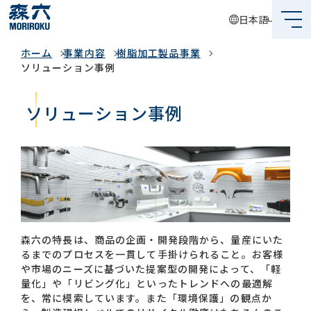
日本語
事業内容
ホーム
事業内容
樹脂加工製品事業
森六って何？
ソリューション事例
企業情報
ソリューション事例
事業内容
サステナビリティ
投資家情報
採用情報
森六の特長は、商品の企画・開発段階から、量産にいた
るまでのプロセスを一貫して手掛けられること。お客様
や市場のニーズに基づいた提案型の開発によって、「軽
量化」や「リビング化」といったトレンドへの最適解
グローバルネットワーク
を、常に模索しています。また「環境保護」の観点か