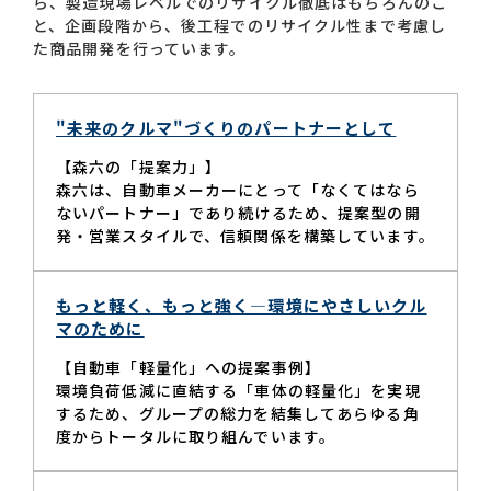
ら、製造現場レベルでのリサイクル徹底はもちろんのこ
と、企画段階から、後工程でのリサイクル性まで考慮し
た商品開発を行っています。
お問い合わせ一覧
"未来のクルマ"づくりのパートナーとして
【森六の「提案力」】
森六は、自動車メーカーにとって「なくてはなら
ないパートナー」であり続けるため、提案型の開
発・営業スタイルで、信頼関係を構築しています。
おすすめキーワード
#会社概要
#森六って何？
もっと軽く、もっと強く—環境にやさしいクル
マのために
#グローバルネットワーク
【自動車「軽量化」への提案事例】
#ダイバーシティ＆インクルージョン
#統合報告書
環境負荷低減に直結する「車体の軽量化」を実現
するため、グループの総力を結集してあらゆる角
度からトータルに取り組んでいます。