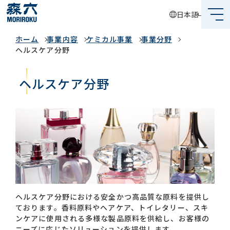
日本語
事業内容
ホーム
事業内容
ケミカル事業
事業分野
森六って何？
ヘルスケア分野
企業情報
ヘルスケア分野
事業内容
サステナビリティ
投資家情報
採用情報
ヘルスケア分野における安全かつ高品質な原料を提供し
ております。香料原料やヘアケア、トイレタリー、スキ
グローバルネットワーク
ンケアに使用される多様な製品原料を供給し、お客様の
ニーズに応じたソリューションを提供します。