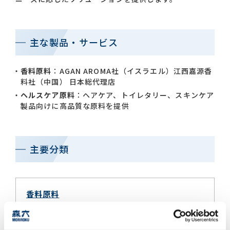
お問い合わせ一覧
主な製品・サービス
香料原料
：AGAN AROMA社（イスラエル）江西嘉源香
料社（中国） 日本総代理店
ヘルスケア原料
：ヘアケア、トイレタリー、スキンケア
製品向けに高品質な原料を提供
おすすめキーワード
#会社概要
#森六って何？
主要分類
#グローバルネットワーク
#ダイバーシティ＆インクルージョン
#統合報告書
香料原料
ヘルスケア原料