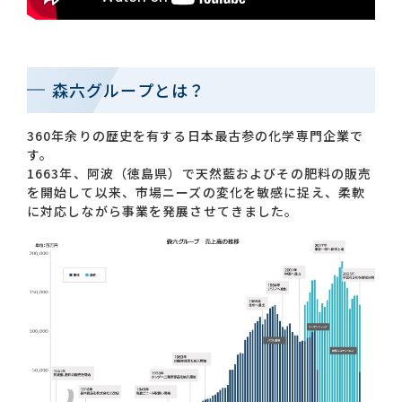
お問い合わせ一覧
森六グループとは？
360年余りの歴史を有する日本最古参の化学専門企業で
す。
1663年、阿波（徳島県）で天然藍およびその肥料の販売
を開始して以来、市場ニーズの変化を敏感に捉え、柔軟
おすすめキーワード
に対応しながら事業を発展させてきました。
#会社概要
#森六って何？
#グローバルネットワーク
#ダイバーシティ＆インクルージョン
#統合報告書