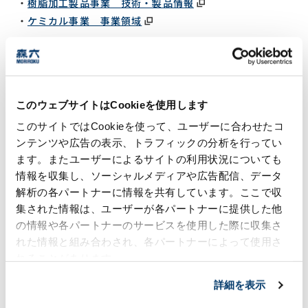
樹脂加工製品事業 技術・製品情報
ケミカル事業 事業領域
グループネットワークは？
このウェブサイトはCookieを使用します
14カ国64拠点に研究・開発・生産・営業拠点を持ち、世
このサイトではCookieを使って、ユーザーに合わせたコ
界中のお客様のニーズに迅速に応えています。
日本、北米、アジアの主要3極でバランスの取れたポート
ンテンツや広告の表示、トラフィックの分析を行ってい
フォリオを構築しています。
ます。またユーザーによるサイトの利用状況についても
情報を収集し、ソーシャルメディアや広告配信、データ
解析の各パートナーに情報を共有しています。ここで収
集された情報は、ユーザーが各パートナーに提供した他
の情報や各パートナーのサービスを使用した際に収集さ
れた情報と組み合わされ、各パートナーによって使用さ
れることがあります。
詳細を表示