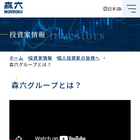
日本語
森六って何？
投資家情報
企業情報
事業内容
ホーム
投資家情報
個人投資家の皆様へ
森六グループとは？
サステナビリティ
森六グループとは？
投資家情報
採用情報
グローバルネットワーク