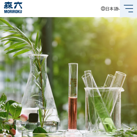
日本語
森六って何？
企業情報
事業内容
サステナビリティ
投資家情報
採用情報
グローバルネットワーク