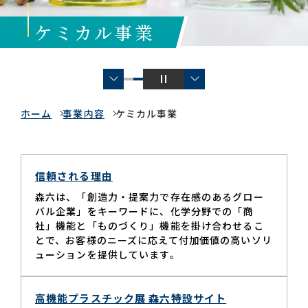
ケミカル事業
お問い合わせ一覧
ホーム
事業内容
ケミカル事業
おすすめキーワード
信頼される理由
#会社概要
#森六って何？
森六は、「創造力・提案力で存在感のあるグロー
バル企業」をキーワードに、化学分野での「商
#グローバルネットワーク
社」機能と「ものづくり」機能を掛け合わせるこ
#ダイバーシティ＆インクルージョン
#統合報告書
とで、お客様のニーズに応えて付加価値の高いソリ
ューションを提供しています。
高機能プラスチック展 森六特設サイト