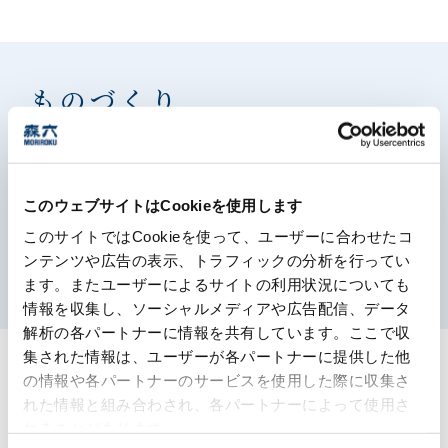
ものづくり
森六グループは総力を挙げて、お客様のニーズに応える
高付加価値な素材の開発と提供に取り組んでいます。
このウェブサイトはCookieを使用します
このサイトではCookieを使って、ユーザーに合わせたコ
ものづくり
ンテンツや広告の表示、トラフィックの分析を行ってい
多層フィルムの製造・販売（四国化工）
自動二輪外装部品の製造（ファブレス）
低温粉砕（アイ・エム・マテリアル）
農業資材・農産物販売（森六アグリ）
化学品の製造受託（五興化成）
押出成形品の製造（中部化学）
森六のものづくり
ます。またユーザーによるサイトの利用状況についても
情報を収集し、ソーシャルメディアや広告配信、データ
解析の各パートナーに情報を共有しています。ここで収
集された情報は、ユーザーが各パートナーに提供した他
の情報や各パートナーのサービスを使用した際に収集さ
ソリューション事例
Solution
れた情報と組み合わされ、各パートナーによって使用さ
れることがあります。
多岐に渡る事業分野で、幅広い分野のお客様をのニーズ