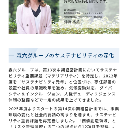
お問い合わせ一覧
森六グループのサステナビリティの深化
おすすめキーワード
森六グループは、第13次中期経営計画においてサステナ
ビリティ重要課題（マテリアリティ）を特定し、2022年
#会社概要
#森六って何？
度を「サステナビリティ元年」と位置づけ、専任部署の
設置や社員の意識改革を進め、気候変動対応、ダイバー
#グローバルネットワーク
シティ＆インクルージョン、人権デューディリジェンス
#ダイバーシティ＆インクルージョン
#統合報告書
体制の整備などで一定の成果を上げてきました。
2025年度よりスタートの第14次中期経営計画では、事業
環境の変化と社会的要請の高まりを踏まえ、サステナビ
リティ重要課題を再定義しました。「価値創造領域」と
「リスク管理領域」の二つの視点から12項目を整理し、