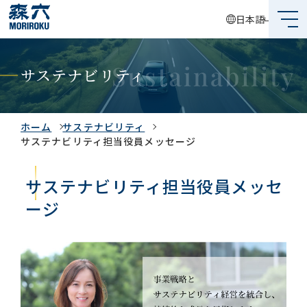
日本語
森六って何？
サステナビリティ
企業情報
事業内容
ホーム
サステナビリティ
サステナビリティ担当役員メッセージ
サステナビリティ
サステナビリティ担当役員メッセ
投資家情報
ージ
採用情報
グローバルネットワーク