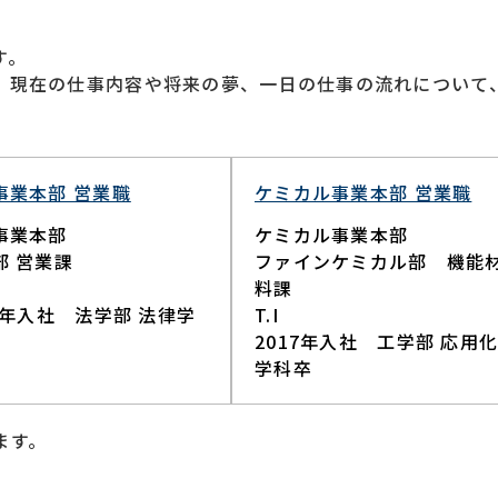
。​
、現在の仕事内容や将来の夢、一日の仕事の流れについて
事業本部 営業職
ケミカル事業本部 営業職
事業本部
ケミカル事業本部
部 営業課
ファインケミカル部 機能
料課
17年入社 法学部 法律学
T.I
2017年入社 工学部 応用
学科卒
ます。