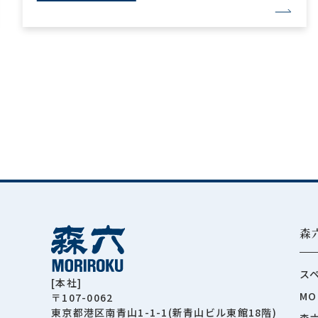
森
ス
[本社]
MO
〒107-0062
東京都港区南青山1-1-1(新青山ビル東館18階)
森