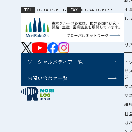
HI
TEL
03-3403-6102
FAX
03-3403-6157
し
サ
ソーシャルメディア一覧
ト
サ
ジ
お問い合わせ一覧
サ
サ
環
社
ガ
と