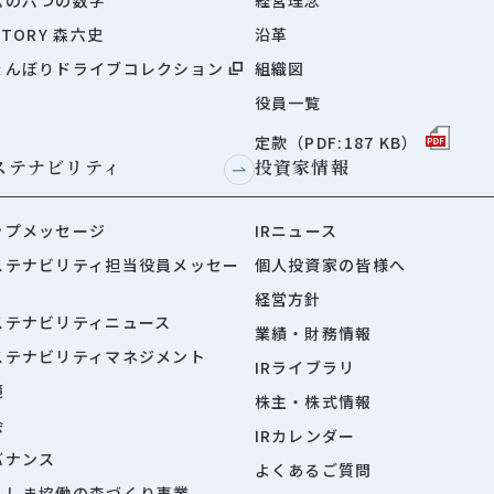
STORY 森六史
沿革
ょんぼりドライブコレクション
組織図
役員一覧
定款（PDF:187 KB）
ステナビリティ
投資家情報
ップメッセージ
IRニュース
ステナビリティ担当役員メッセー
個人投資家の皆様へ
経営方針
ステナビリティニュース
業績・財務情報
ステナビリティマネジメント
IRライブラリ
境
株主・株式情報
会
IRカレンダー
バナンス
よくあるご質問
くしま協働の森づくり事業