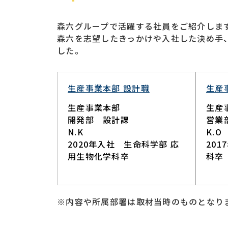
森六グループで活躍する社員をご紹介します
森六を志望したきっかけや入社した決め手
した。
生産事業本部 設計職​
生産
生産事業本部
生産
開発部 設計課
営業
N.K
K.O
2020年入社 生命科学部 応
20
用生物化学科卒
科卒
※内容や所属部署は取材当時のものとなり