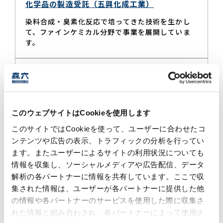
化学品の製造受託（五興化成工業）
染料合成・臭素化反応で培ってきた技術を生かし
て、ファインケミカル分野で事業を展開していま
す。
低温粉砕（アイ・エム・マテリアル）
液体窒素の冷熱（-196℃）を利用し、常温では粉
砕困難な物体から素材開発に必要な粉黛を生成し
ています。
このウェブサイトはCookieを使用します
このサイトではCookieを使って、ユーザーに合わせたコ
ンテンツや広告の表示、トラフィックの分析を行ってい
農業資材・農産物・食品原料販売（森六アグ
ます。またユーザーによるサイトの利用状況についても
リ）
情報を収集し、ソーシャルメディアや広告配信、データ
農業資材、農産物販売、農業用フィルム加工など
解析の各パートナーに情報を共有しています。ここで収
農業分野全般と食品分野で事業を展開していま
集された情報は、ユーザーが各パートナーに提供した他
す。森六アグリでは、2022年からバイオスティミ
の情報や各パートナーのサービスを使用した際に収集さ
ュラント資材の取り扱いを開始し、アミノ酸やペ
れた情報と組み合わされ、各パートナーによって使用さ
プチド、有機酸、海藻、微生物などの資材を、農