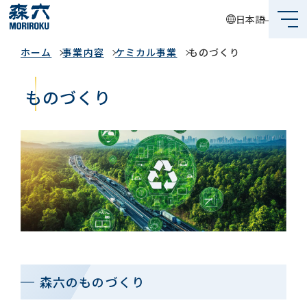
日本語
事業内容
ホーム
事業内容
ケミカル事業
ものづくり
森六って何？
企業情報
ものづくり
事業内容
サステナビリティ
投資家情報
採用情報
森六のものづくり
グローバルネットワーク