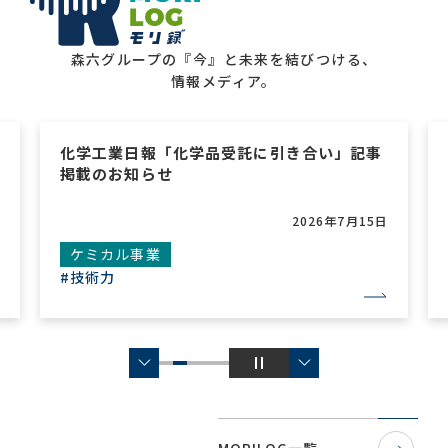
森六グループの『今』と未来を結びつける、
情報メディア。
業日報「化学品受託に引き合い」記事
化学工業日報「
お知らせ
拡販」記事掲載
2026年7月15日
カル事業
ケミカル事業
力
#グローバル
#新