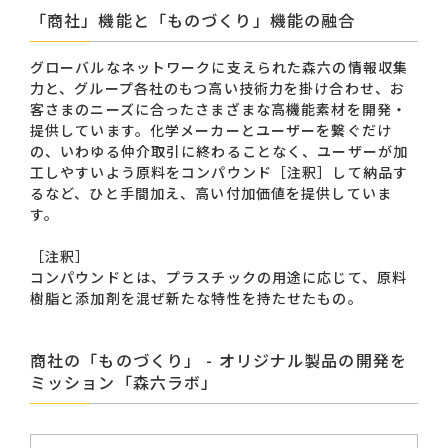
「商社」機能と「ものづくり」機能の融合
お問い合わせ一覧
グローバルなネットワークに支えられた森六の情報収集
力と、グループ各社のもつ高い技術力を掛け合わせ、お
客さまのニーズに合ったさまざまな高機能素材を開発・
提供しています。化学メーカーとユーザーを繋ぐだけ
の、いわゆる仲介取引に終わることなく、ユーザーが加
工しやすいよう原料をコンパウンド［注釈］して納品す
るなど、ひと手間加え、高い付加価値を提供していま
す。
おすすめキーワード
［注釈］
#会社概要
#森六って何？
コンパウンドとは、プラスチックの用途に応じて、原料
樹脂と添加剤を混ぜ新たな特性を持たせたもの。
#グローバルネットワーク
#ダイバーシティ＆インクルージョン
#統合報告書
商社の「ものづくり」 - オリジナル製品の開発を
ミッション「森六ラボ」