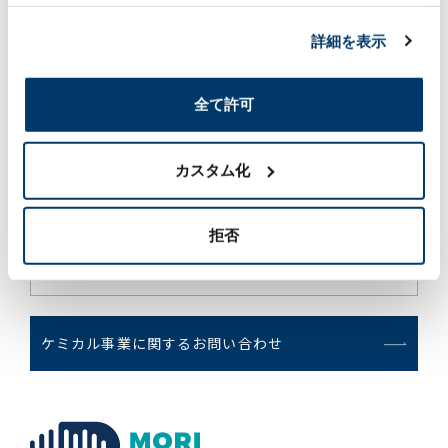
作物、土壌、気候に合わせ提案しています。
れることがあります。
詳細を表示
押出形成品の製造（中部化学・M&Cテック）
プラスチック押出成形メーカーとして創業し、約
全て許可
70年。自動車業界、弱電業界、建材業界の大手メ
ーカーに納入しています。
カスタム化
自動二輪の外装部品の製造（ファブレス）
拒否
外部パートナーと協働で自動二輪の外装部品（樹
脂部品）を製造しています。
ケミカル事業に関するお問い合わせ