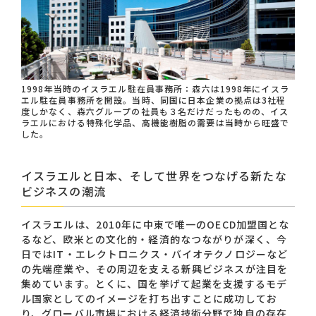
1998年当時のイスラエル駐在員事務所：森六は1998年にイスラ
エル駐在員事務所を開設。当時、同国に日本企業の拠点は3社程
度しかなく、森六グループの社員も３名だけだったものの、イス
ラエルにおける特殊化学品、高機能樹脂の需要は当時から旺盛で
した。
イスラエルと日本、そして世界をつなげる新たな
ビジネスの潮流
イスラエルは、2010年に中東で唯一のOECD加盟国とな
るなど、欧米との文化的・経済的なつながりが深く、今
日ではIT・エレクトロニクス・バイオテクノロジーなど
の先端産業や、その周辺を支える新興ビジネスが注目を
集めています。とくに、国を挙げて起業を支援するモデ
ル国家としてのイメージを打ち出すことに成功してお
り、グローバル市場における経済技術分野で独自の存在