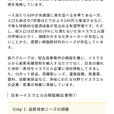
感を発揮しています。
一人当たりGDPが先進国に肩を並べる水準である一方、
人口も直近の7年間ほどでおよそ100万人増加するなど、
今後も持続的な経済成長が見込める有望市場です。ただ
し、総人口は日本の10％にも満たないためイスラエル国
内市場は小さく、規模の大きな化学メーカーが存在しな
いことから、底堅い樹脂原材料のニーズが存在していま
す。
森六グループは、駐在員事務所の開設を機に、イスラエ
ルから臭素系難燃剤を輸入するだけでなく、日本の優れ
た技術・素材をイスラエル企業に技術移転してきまし
た。ロボット部品、高機能レンズ、灌漑設備、医農薬、
香料、自動車部品など、多岐にわたる分野でイスラエル
の企業・産業の発展に貢献しています。
日本→イスラエルの樹脂輸出事例①
Step 1: 品質改良ニーズの把握