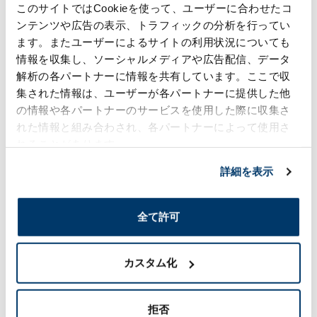
現地企業との連携は毎日行われる：新技術の開発に強い関心を持
このサイトではCookieを使って、ユーザーに合わせたコ
っているイスラエル企業。森六グループは日々の新規提案を通じ
ンテンツや広告の表示、トラフィックの分析を行ってい
て、新規ビジネスの創出や既存ビジネスとの連携に取り組んでい
ます。
ます。またユーザーによるサイトの利用状況についても
情報を収集し、ソーシャルメディアや広告配信、データ
解析の各パートナーに情報を共有しています。ここで収
経済発展を続けるイスラエルを足がかりにさらな
集された情報は、ユーザーが各パートナーに提供した他
る成長を目指す
の情報や各パートナーのサービスを使用した際に収集さ
れた情報と組み合わされ、各パートナーによって使用さ
近年のイスラエルは経済発展がめざましく、経済の中心
れることがあります。
地であるテルアビブは「中東のシリコンバレー」と言わ
れるほどハイテク産業が活発で、世界から注目を集めて
詳細を表示
います。中東紛争などの関係から、もともと軍需産業が
発達していましたが、軍需用の技術を民生品へ転用する
動きが活発化しており、現在では、経済のグローバル化
全て許可
とともにニッチな高度技術産業を中心とした起業がブー
ムとなっています。さらに、こうした動きを世界の投資
家も見逃さず、世界中の資金がイスラエルに集まってき
カスタム化
ています。
2020年には、成田からテルアビブへ週3便の直行便就航
が予定されるなど、日本との距離も縮まっています。森
拒否