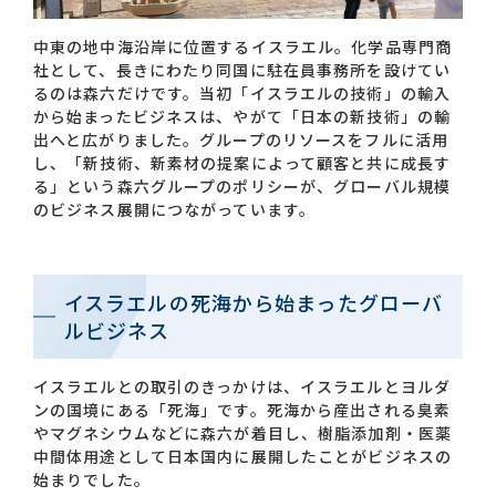
中東の地中海沿岸に位置するイスラエル。化学品専門商
お問い合わせ一覧
社として、長きにわたり同国に駐在員事務所を設けてい
るのは森六だけです。当初「イスラエルの技術」の輸入
から始まったビジネスは、やがて「日本の新技術」の輸
出へと広がりました。グループのリソースをフルに活用
し、「新技術、新素材の提案によって顧客と共に成長す
る」という森六グループのポリシーが、グローバル規模
のビジネス展開につながっています。
おすすめキーワード
イスラエルの死海から始まったグローバ
#会社概要
#森六って何？
ルビジネス
#グローバルネットワーク
#ダイバーシティ＆インクルージョン
#統合報告書
イスラエルとの取引のきっかけは、イスラエルとヨルダ
ンの国境にある「死海」です。死海から産出される臭素
やマグネシウムなどに森六が着目し、樹脂添加剤・医薬
中間体用途として日本国内に展開したことがビジネスの
始まりでした。