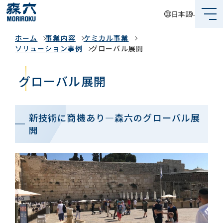
日本語
事業内容
ホーム
事業内容
ケミカル事業
森六って何？
ソリューション事例
グローバル展開
企業情報
グローバル展開
事業内容
サステナビリティ
新技術に商機あり—森六のグローバル展
開
投資家情報
採用情報
グローバルネットワーク