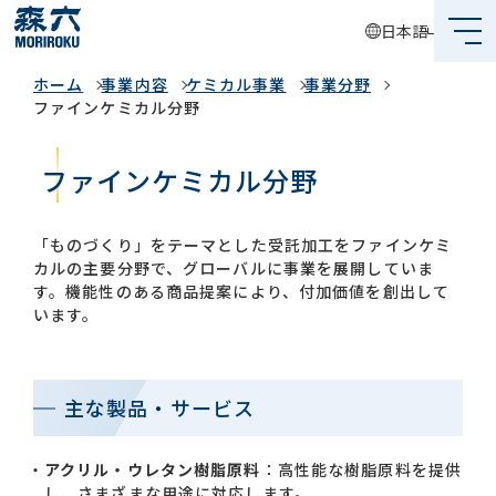
日本語
事業内容
ホーム
事業内容
ケミカル事業
事業分野
森六って何？
ファインケミカル分野
企業情報
ファインケミカル分野
事業内容
「ものづくり」をテーマとした受託加工をファインケミ
サステナビリティ
カルの主要分野で、グローバルに事業を展開していま
す。機能性のある商品提案により、付加価値を創出して
投資家情報
います。
採用情報
主な製品・サービス
グローバルネットワーク
アクリル・ウレタン樹脂原料
：高性能な樹脂原料を提供
し、さまざまな用途に対応します。