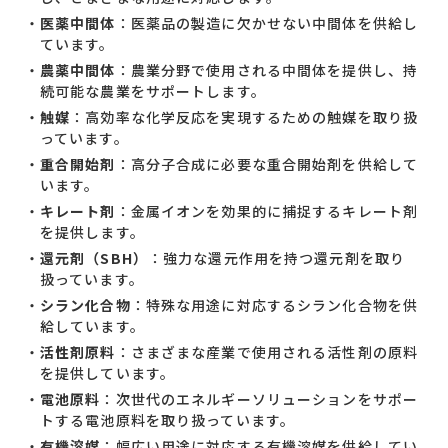
医薬中間体
：医薬品の製造に欠かせない中間体を供給し
ています。
お問い合わせ一覧
農薬中間体
：農業分野で使用される中間体を提供し、持
続可能な農業をサポートします。
触媒
：高効率な化学反応を実現するための触媒を取り扱
っています。
重合開始剤
：高分子合成に必要な重合開始剤を供給して
います。
キレート剤
：金属イオンを効果的に捕捉するキレート剤
おすすめキーワード
を提供します。
還元剤（SBH）
：強力な還元作用を持つ還元剤を取り
#会社概要
#森六って何？
扱っています。
シラン化合物
：特殊な用途に対応するシラン化合物を供
#グローバルネットワーク
給しています。
#ダイバーシティ＆インクルージョン
#統合報告書
活性剤原料
：さまざまな産業で使用される活性剤の原料
を提供しています。
電池原料
：次世代のエネルギーソリューションをサポー
トする電池原料を取り扱っています。
有機溶媒
：幅広い用途に対応する有機溶媒を供給してい