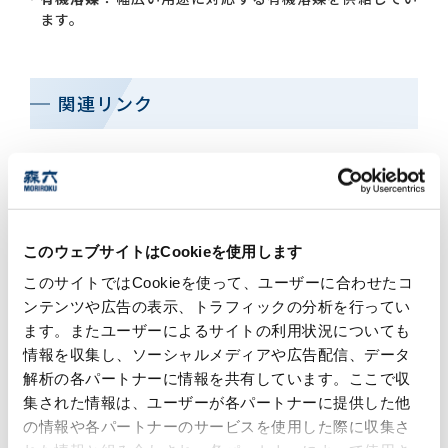
ます。
関連リンク
低温粉砕（アイ・エム・マテリアル）
液体窒素の冷熱（-196℃）を利用し、常温では粉
砕困難な物体から素材開発に必要な粉黛を生成し
このウェブサイトはCookieを使用します
ています。
このサイトではCookieを使って、ユーザーに合わせたコ
ンテンツや広告の表示、トラフィックの分析を行ってい
化学品の製造受託（五興化成工業）
ます。またユーザーによるサイトの利用状況についても
情報を収集し、ソーシャルメディアや広告配信、データ
染料合成・臭素化反応で培ってきた技術を生かし
解析の各パートナーに情報を共有しています。ここで収
て、ファインケミカル分野で事業を展開していま
集された情報は、ユーザーが各パートナーに提供した他
す。
の情報や各パートナーのサービスを使用した際に収集さ