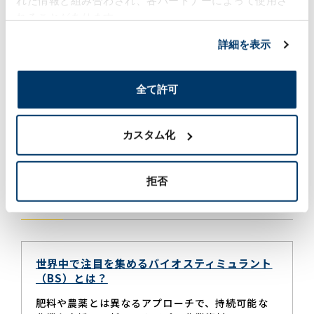
れた情報と組み合わされ、各パートナーによって使用さ
でもない“第三のカテゴリ”として、植物の免疫機能を刺
れることがあります。
激し、環境ストレスへの耐性を高める次世代の農業素材
として注目されています。
詳細を表示
さらに、未利用資源を原料に用いた機能性化粧品向け原
料の開発にも着手しています。農業・化粧品市場を視野
に入れた応用展開とともに、商社ならではの調達力を活
全て許可
かし、サステナブルで付加価値の高いケミカル製品の創
出に取り組んでいます。
カスタム化
iCONMエントランス
マグネットエリア（休憩スペース）
拒否
ケミカルラボ 関連情報
世界中で注目を集めるバイオスティミュラント
（BS）とは？
肥料や農薬とは異なるアプローチで、持続可能な