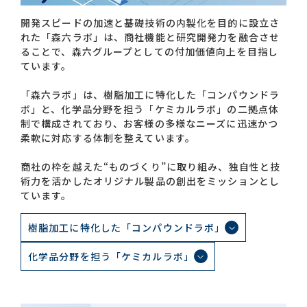
開発スピードの加速と基礎技術の内製化を目的に設立さ
れた「森六ラボ」は、商社機能と研究開発力を融合させ
お問い合わせ一覧
ることで、森六グループとしての付加価値向上を目指し
ています。
「森六ラボ」は、樹脂加工に特化した「コンパウンドラ
ボ」と、化学品分野を担う「ケミカルラボ」の二拠点体
制で構成されており、お客様の多様なニーズに迅速かつ
柔軟に対応する体制を整えています。
おすすめキーワード
商社の枠を越えた“ものづくり”に取り組み、独自性と技
術力を活かしたオリジナル製品の創出をミッションとし
#会社概要
#森六って何？
ています。
#グローバルネットワーク
樹脂加工に特化した「コンパウンドラボ」
#ダイバーシティ＆インクルージョン
#統合報告書
化学品分野を担う「ケミカルラボ」