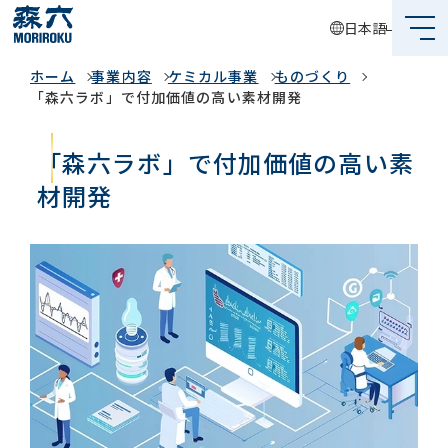
日本語
事業内容
ホーム
事業内容
ケミカル事業
ものづくり
森六って何？
「森六ラボ」で付加価値の高い素材開発
企業情報
「森六ラボ」で付加価値の高い素
事業内容
材開発
サステナビリティ
投資家情報
採用情報
グローバルネットワーク