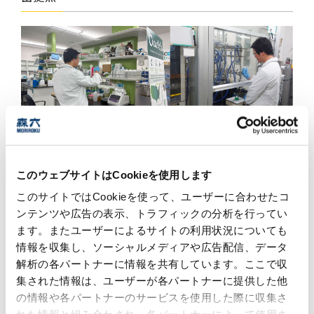
ケミカルラボは、化学品分野における新素材・新機能の
創出を担う研究開発施設です。商社として培ってきた調
達力と営業力を活用し、お客様のニーズに寄り添ったソ
リューションを提供することを目指しています。
このウェブサイトはCookieを使用します
現在は、ラボレベルで開発した農業資材を、農業資材メ
このサイトではCookieを使って、ユーザーに合わせたコ
ーカーやモニター農家向けに提案し、実証評価を進めて
ンテンツや広告の表示、トラフィックの分析を行ってい
います。
ます。またユーザーによるサイトの利用状況についても
情報を収集し、ソーシャルメディアや広告配信、データ
オフィススペース
解析の各パートナーに情報を共有しています。ここで収
実験スペース
集された情報は、ユーザーが各パートナーに提供した他
特に力を入れているのが、非可食廃材を活用したバイオ
の情報や各パートナーのサービスを使用した際に収集さ
スティミュラント（BS）製品の開発です。農薬でも肥料