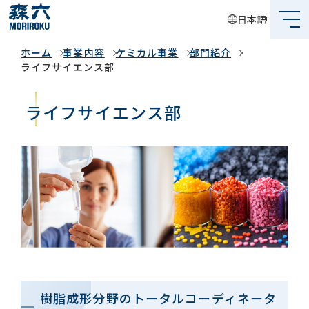
日本語
事業内容
ホーム
事業内容
ケミカル事業
部門紹介
森六って何？
ライフサイエンス部
企業情報
ライフサイエンス部
事業内容
サステナビリティ
投資家情報
採用情報
グローバルネットワーク
樹脂成形分野のトータルコーディネータ