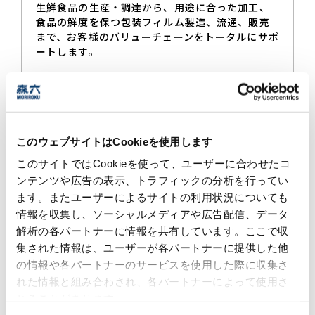
生鮮食品の生産・調達から、用途に合った加工、
食品の鮮度を保つ包装フィルム製造、流通、販売
まで、お客様のバリューチェーンをトータルにサポ
ートします。
ライフサイエンス部 事業所住所一覧
このウェブサイトはCookieを使用します
東京本社
このサイトではCookieを使って、ユーザーに合わせたコ
ンテンツや広告の表示、トラフィックの分析を行ってい
ます。またユーザーによるサイトの利用状況についても
ライフサイエンス部
情報を収集し、ソーシャルメディアや広告配信、データ
解析の各パートナーに情報を共有しています。ここで収
マテリアル課
集された情報は、ユーザーが各パートナーに提供した他
生活資材課
の情報や各パートナーのサービスを使用した際に収集さ
メディカル課
れた情報と組み合わされ、各パートナーによって使用さ
東京都港区南青山1-1-1
れることがあります。
新青山ビル東館 18階