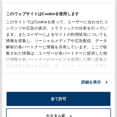
来の水洗トイレと異なり、水を一切使用せずに衛生的な
処理が可能な設備です。この導入により、年間35㎥の上
このウェブサイトはCookieを使用します
水使用を削減できるとともに、災害時の停電・断水時に
も使用できるため、ウォーターセキュリティの向上にも
このサイトではCookieを使って、ユーザーに合わせたコ
貢献しています。
ンテンツや広告の表示、トラフィックの分析を行ってい
また、水道料金の削減効果は年間7,912円と見込まれて
ます。またユーザーによるサイトの利用状況についても
おり、長期的なコスト削減にも寄与します。今後も、施
情報を収集し、ソーシャルメディアや広告配信、データ
設の水使用量の最適化を進め、さらなる環境負荷の低減
解析の各パートナーに情報を共有しています。ここで収
に努めてまいります。
集された情報は、ユーザーが各パートナーに提供した他
の情報や各パートナーのサービスを使用した際に収集さ
廃棄物、水、化学物質等のリスクマネジメント
れた情報と組み合わされ、各パートナーによって使用さ
れることがあります。
当社グループでは、事業活動に伴う環境リスクの低減を
詳細を表示
重要な責任と捉え、廃棄物や水資源などに関するリスク
マネジメントを強化しています。
法令遵守を徹底するとともに、全拠点における環境負荷
全て許可
の可視化と予防的な対応を推進しています。2023年度よ
り、CO₂排出量や水資源の使用状況、化学物質や廃棄物
の管理状況など、各拠点の環境関連データを包括的に収
カスタム化