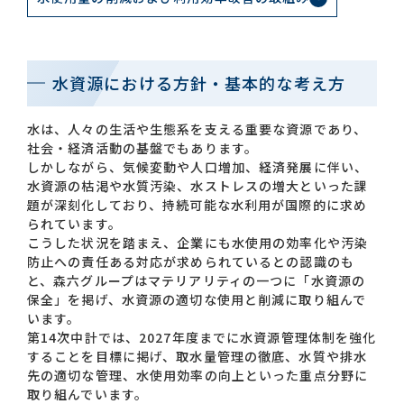
お問い合わせ一覧
水資源における方針・基本的な考え方
水は、人々の生活や生態系を支える重要な資源であり、
社会・経済活動の基盤でもあります。
しかしながら、気候変動や人口増加、経済発展に伴い、
水資源の枯渇や水質汚染、水ストレスの増大といった課
題が深刻化しており、持続可能な水利用が国際的に求め
おすすめキーワード
られています。
こうした状況を踏まえ、企業にも水使用の効率化や汚染
#会社概要
#森六って何？
防止への責任ある対応が求められているとの認識のも
#グローバルネットワーク
と、森六グループはマテリアリティの一つに「水資源の
保全」を掲げ、水資源の適切な使用と削減に取り組んで
#ダイバーシティ＆インクルージョン
#統合報告書
います。
第14次中計では、2027年度までに水資源管理体制を強化
することを目標に掲げ、取水量管理の徹底、水質や排水
先の適切な管理、水使用効率の向上といった重点分野に
取り組んでいます。