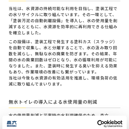
当社は、水資源の持続可能な利用を目指し、塗装工程で
の水リサイクルに取り組んでいます。その一環として、
「塗装汚泥の自動剥離設備」を導入し、水の使用量を削
減するとともに、水資源を効率的に再利用できる仕組み
を確立しました。
この設備は、塗装工程で発生する塗料カス（スラッジ）
を自動で収集し、水と分離することで、水の汲み取り回
数を減らし、無駄な水の廃棄を防ぎます。その結果、年
間の水の廃棄回数はゼロとなり、水の循環利用が可能に
なりました。また、塗装時に発生する臭いを抑える効果
もあり、作業環境の改善にも繋がっています。
当社は今後も水資源の有効活用を推進し、環境負荷の低
減に取り組んでまいります。
無水トイレの導入による水使用量の削減
水の使用量削減と災害時の水利用確保のため、森六
（株）生産事業本部鈴鹿工場の出荷受入事務所に無水ト
イレ（URIMAT製）を導入しました。無水トイレは、従