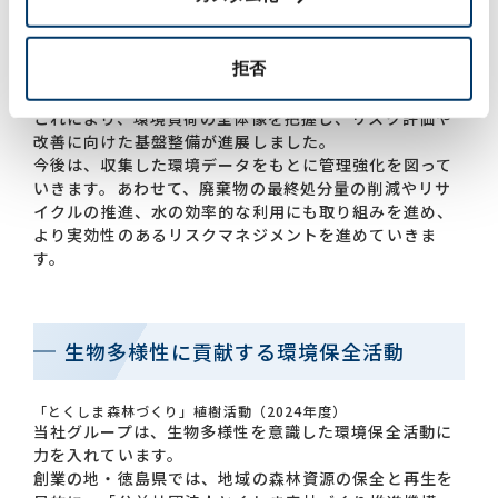
集しています。また、2025年度からは、 国際環境NGO
の世界資源研究所（WRI）が提供する「Aqueduct
Water Risk Atlas」を活用し、当社グループの生産拠点
拒否
における水ストレスおよび水枯渇リスクの評価を行って
います。
これにより、環境負荷の全体像を把握し、リスク評価や
改善に向けた基盤整備が進展しました。
今後は、収集した環境データをもとに管理強化を図って
いきます。あわせて、廃棄物の最終処分量の削減やリサ
イクルの推進、水の効率的な利用にも取り組みを進め、
より実効性のあるリスクマネジメントを進めていきま
す。
生物多様性に貢献する環境保全活動
「とくしま森林づくり」植樹活動（2024年度）
当社グループは、生物多様性を意識した環境保全活動に
力を入れています。
創業の地・徳島県では、地域の森林資源の保全と再生を