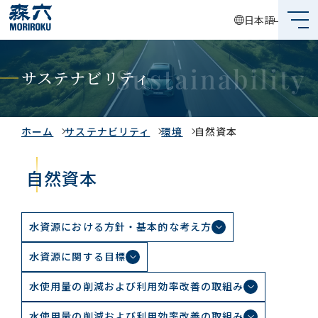
日本語
森六って何？
サステナビリティ
企業情報
事業内容
ホーム
サステナビリティ
環境
自然資本
サステナビリティ
自然資本
投資家情報
水資源における方針・基本的な考え方
採用情報
水資源に関する目標
水使用量の削減および利用効率改善の取組み
グローバルネットワーク
水使用量の削減および利用効率改善の取組み