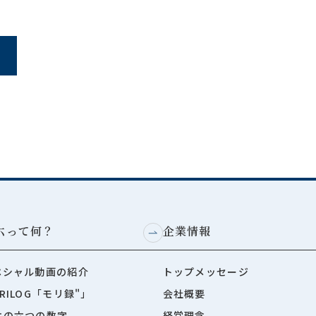
六って何？
企業情報
ペシャル動画の紹介
トップメッセージ
RILOG「モリ録"」
会社概要
六の六つの数字
経営理念