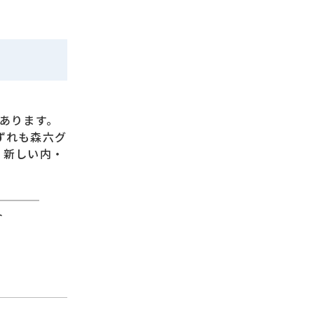
あります。
ずれも森六グ
、新しい内・
ト