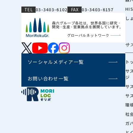
HI
TEL
03-3403-6102
FAX
03-3403-6157
し
サ
ソーシャルメディア一覧
ト
サ
ジ
お問い合わせ一覧
サ
サ
環
社
ガ
と