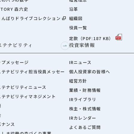
STORY 森六史
沿革
ょんぼりドライブコレクション
組織図
役員一覧
定款（PDF:187 KB）
ステナビリティ
投資家情報
ップメッセージ
IRニュース
ステナビリティ担当役員メッセー
個人投資家の皆様へ
経営方針
ステナビリティニュース
業績・財務情報
ステナビリティマネジメント
IRライブラリ
境
株主・株式情報
会
IRカレンダー
バナンス
よくあるご質問
くしま協働の森づくり事業