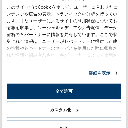
このサイトではCookieを使って、ユーザーに合わせたコ
ンテンツや広告の表示、トラフィックの分析を行ってい
バイオスティミュラントの主な種類と成
ます。またユーザーによるサイトの利用状況についても
分例
情報を収集し、ソーシャルメディアや広告配信、データ
解析の各パートナーに情報を共有しています。ここで収
集された情報は、ユーザーが各パートナーに提供した他
の情報や各パートナーのサービスを使用した際に収集さ
海藻抽出物
れた情報と組み合わされ、各パートナーによって使用さ
主な成分・原料：アルギン酸、マンニトールなど
れることがあります。
特徴：植物ホルモン様作用で成長を促進
詳細を表示
アミノ酸製剤
主な成分・原料：グリシン、プロリンなど
全て許可
特徴：ストレス耐性・代謝促進
カスタム化
フミン酸・フルボ酸
主な成分・原料：腐植物質