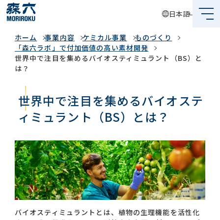
日本語
事業内容
ホーム
事業内容
ケミカル事業
ものづくり
森六って何？
「森六ラボ」で付加価値の高い素材開発
世界中で注目を集めるバイオスティミュラント（BS）と
企業情報
は？
事業内容
世界中で注目を集めるバイオステ
サステナビリティ
ィミュラント（BS）とは？
投資家情報
採用情報
グローバルネットワーク
バイオスティミュラントとは、植物の生理機能を活性化