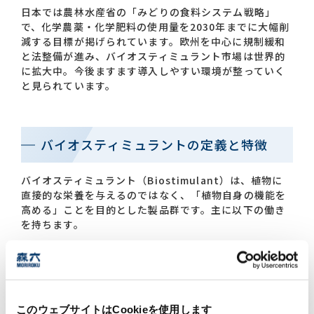
日本では農林水産省の「みどりの食料システム戦略」
で、化学農薬・化学肥料の使用量を2030年までに大幅削
減する目標が掲げられています。欧州を中心に規制緩和
と法整備が進み、バイオスティミュラント市場は世界的
に拡大中。今後ますます導入しやすい環境が整っていく
と見られています。
バイオスティミュラントの定義と特徴
バイオスティミュラント（Biostimulant）は、植物に
直接的な栄養を与えるのではなく、「植物自身の機能を
高める」ことを目的とした製品群です。主に以下の働き
を持ちます。
植物の生長促進（発芽、根の伸長、光合成活性など）
乾燥・高温・塩害などの環境ストレスの軽減
土壌微生物の活性化や土壌環境の改善
肥料の利用効率向上（肥料の吸収率UP）
このウェブサイトはCookieを使用します