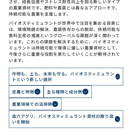
させ、成長促進やストレス耐性向上を図る新しいタイプ
の農業資材です。肥料や農薬とは異なるアプローチで、
持続可能な農業を支援します。
お問い合わせ一覧
バイオスティミュラントが世界中で注目を集める背景に
は、環境問題の解決、農薬依存からの脱却、持続可能な
食料生産の推進というグローバルな課題が深く関わって
います。これらの課題を解決するために、バイオスティ
ミュラントは持続可能で環境に優しい農業資材として、
今後さらに重要な役割を果たしていくことが期待されて
います。
おすすめキーワード
作物も、土も、未来も守る。バイオスティミュラン
トという新しい選択
#会社概要
#森六って何？
#グローバルネットワーク
定義と特徴
主な種類と成分例
#ダイバーシティ＆インクルージョン
#統合報告書
農業現場での活用例
森六アグリ、バイオスティミュラント資材の取り扱
いを開始