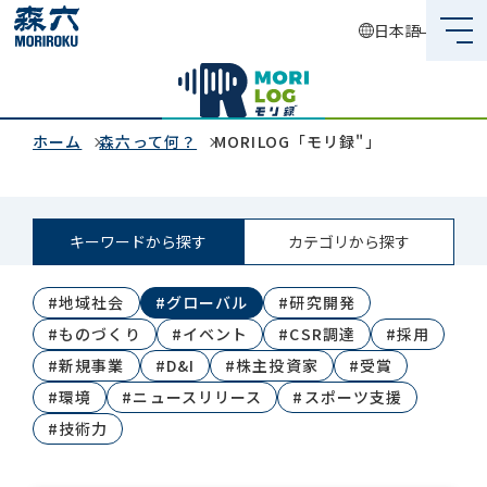
日本語
森六って何？
企業情報
ホーム
森六って何？
MORILOG「モリ録"」
事業内容
キーワードから探す
カテゴリから探す
サステナビリティ
#地域社会
#グローバル
#研究開発
投資家情報
#ものづくり
#イベント
#CSR調達
#採用
採用情報
#新規事業
#D&I
#株主投資家
#受賞
#環境
#ニュースリリース
#スポーツ支援
#技術力
グローバルネットワーク