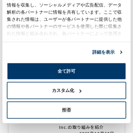
情報を収集し、ソーシャルメディアや広告配信、データ
Indiaが「光の祭典」を祝
し、伝統アート制作大会を
解析の各パートナーに情報を共有しています。ここで収
開催しました！
集された情報は、ユーザーが各パートナーに提供した他
2025年11月4日
の情報や各パートナーのサービスを使用した際に収集さ
れた情報と組み合わされ、各パートナーによって使用さ
#グローバル
#イベント
生産事業
れることがあります。
詳細を表示
化学工業日報「森六がISCC
プラス認証取得」記事掲載
のお知らせ
全て許可
2025年11月4日
#グローバル
#株主投資家
#環境
ケミカル事業
カスタム化
「Save on Energy」プロ
グラムを活用した設備更新
拒否
（2024年作成） —
Listowel Technology
Inc.の取り組みを紹介