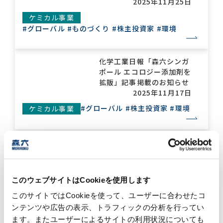
2025年11月25日
ケミカル事業
#グローバル
#ものづくり
#株主投資家
#環境
化学工業日報「森六シンガ
ポール エコロジー添加剤を
拡販」記事掲載のお知らせ
2025年11月17日
#グローバル
#株主投資家
#環境
ケミカル事業
Moriroku Technology
Thailandが教育支援CSR
活動を実施しました
2025年11月14日
このウェブサイトはCookieを使用します
#地域社会
#グローバル
生産事業
このサイトではCookieを使って、ユーザーに合わせたコ
ンテンツや広告の表示、トラフィックの分析を行ってい
ます。またユーザーによるサイトの利用状況についても
Moriroku Technology