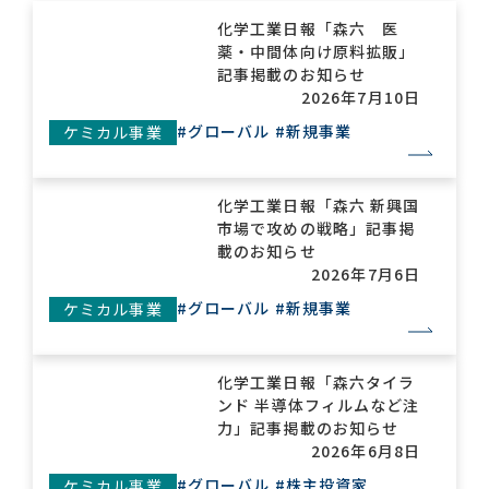
化学工業日報「森六 医
薬・中間体向け原料拡販」
お問い合わせ一覧
記事掲載のお知らせ
2026年7月10日
#グローバル
#新規事業
ケミカル事業
化学工業日報「森六 新興国
市場で攻めの戦略」記事掲
載のお知らせ
おすすめキーワード
2026年7月6日
#会社概要
#森六って何？
#グローバル
#新規事業
ケミカル事業
#グローバルネットワーク
#ダイバーシティ＆インクルージョン
#統合報告書
化学工業日報「森六タイラ
ンド 半導体フィルムなど注
力」記事掲載のお知らせ
2026年6月8日
#グローバル
#株主投資家
ケミカル事業