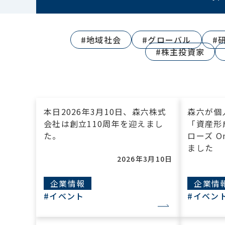
#地域社会
#グローバル
#
#株主投資家
本日2026年3月10日、森六株式
森六が個
会社は創立110周年を迎えまし
「資産形
た。
ローズ On
ました
2026年3月10日
企業情報
企業情
#イベント
#イベン