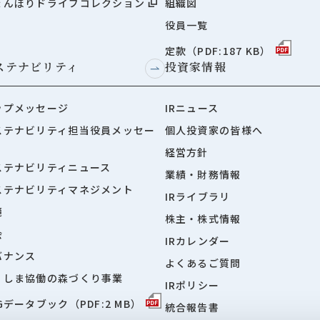
ょんぼりドライブコレクション
組織図
役員一覧
定款（PDF:187 KB）
ステナビリティ
投資家情報
ップメッセージ
IRニュース
ステナビリティ担当役員メッセー
個人投資家の皆様へ
経営方針
ステナビリティニュース
業績・財務情報
ステナビリティマネジメント
IRライブラリ
境
株主・株式情報
会
IRカレンダー
バナンス
よくあるご質問
くしま協働の森づくり事業
IRポリシー
Gデータブック（PDF:2 MB）
統合報告書