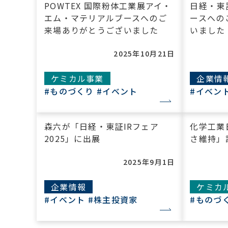
POWTEX 国際粉体工業展アイ・
日経・東証
エム・マテリアルブースへのご
ースへの
来場ありがとうございました
いました
2025年10月21日
ケミカル事業
企業情
#ものづくり
#イベント
#イベン
森六が「日経・東証IRフェア
化学工業
2025」に出展
さ維持」
2025年9月1日
企業情報
ケミカ
#イベント
#株主投資家
#ものづ