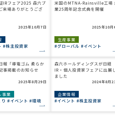
IRフェア2025 森六ブ
米国のMTNA-Rainsville工場
ご来場ありがとうござ
業25周年記念式典を開催
2025年10月7日
2025年10月
報
生産事業
ト
#株主投資家
#グローバル
#イベント
日報「導電ゴム 柔らか
森六ホールディングスが日経
記事掲載のお知らせ
IR・個人投資家フェアに出展
ました
2025年8月29日
2024年8月2
ル事業
企業情報
くり
#イベント
#環境
#イベント
#株主投資家