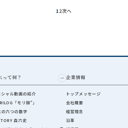
1
2
次へ
六って何？
企業情報
ペシャル動画の紹介
トップメッセージ
RILOG「モリ録"」
会社概要
六の六つの数字
経営理念
STORY 森六史
沿革