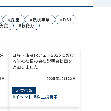
#採用
#新規事業
#D&I
ツ支援
#技術力
aが
日経・東証IRフェア2025におけ
ー
る当社社長の会社説明会動画を
追加しました
4日
2025年10月22日
企業情報
#イベント
#株主投資家