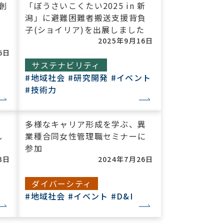
 創
「ぼうさいこくたい2025 in 新
潟」に避難困難者搬送支援背負
子(ショイリア)を出展しました
2025年9月16日
6日
サステナビリティ
#地域社会
#研究開発
#イベント
#技術力
多様なキャリア形成を学ぶ、異
し
業種合同女性管理職セミナーに
参加
3日
2024年7月26日
ダイバーシティ
#地域社会
#イベント
#D&I