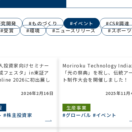
研究開発
#ものづくり
#イベント
#CSR調達
#受賞
#環境
#ニュースリリース
#スポー
人投資家向けセミナー
Moriroku Technology Indi
成フェスタ」in東証ア
「光の祭典」を祝し、伝統ア
line 2026に初出展し
ト制作大会を開催しました！
2026年2月16日
2025年11月
報
生産事業
ト
#株主投資家
#グローバル
#イベント