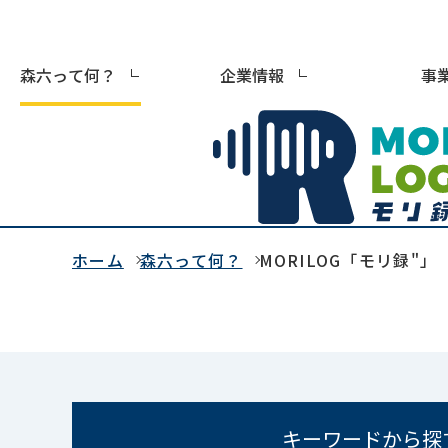
森六って何？
企業情報
事
ホーム
森六って何？
MORILOG「モリ録"」
キーワードから探