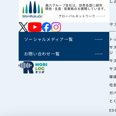
し
サ
ソーシャルメディア一覧
ト
サ
ジ
お問い合わせ一覧
サ
サ
環
社
ガ
と
ES