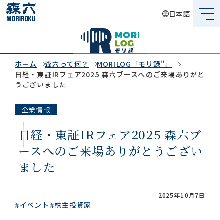
日本語
森六って何？
企業情報
ホーム
森六って何？
MORILOG「モリ録"」
日経・東証IRフェア2025 森六ブースへのご来場ありがと
うございました
事業内容
企業情報
サステナビリティ
日経・東証IRフェア2025 森六ブ
投資家情報
ースへのご来場ありがとうござい
採用情報
ました
2025年10月7日
#イベント
#株主投資家
グローバルネットワーク