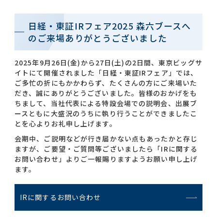
日経・東証IRフェア2025 森六ブースへ
お問い合わせ一覧
のご来場ありがとうございました
2025年9月26日(金)から27日(土)の2日間、東京ビッグサ
イトにて開催されました「日経・東証IRフェア」では、
ご多忙の折にもかかわらず、たくさんの方にご来場いた
だき、誠にありがとうございました。皆様のおかげをも
ちまして、当社代表による特設会場での説明会、出展ブ
おすすめキーワード
ースともに大盛況のうちに執り行うことができましたこ
とを心よりお礼申し上げます。
#会社概要
#森六って何？
会期中、ご説明などが行き届かない点もあったかと存じ
ますが、ご要望・ご質問等ございましたら「IRに関する
#グローバルネットワーク
お問い合わせ」よりご一報賜りますようお願い申し上げ
#ダイバーシティ＆インクルージョン
#統合報告書
ます。
IRに関するお問い合わせ