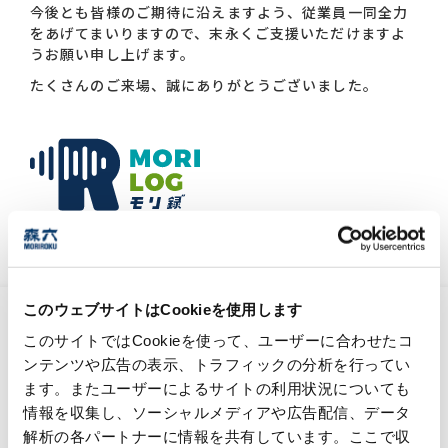
今後とも皆様のご期待に沿えますよう、従業員一同全力
をあげてまいりますので、末永くご支援いただけますよ
うお願い申し上げます。
たくさんのご来場、誠にありがとうございました。
森六グループの『今』と未来を結びつける、
情報メディア。
このウェブサイトはCookieを使用します
化学工業日報「化学品受託に引き合い」記事
掲載のお知らせ
このサイトではCookieを使って、ユーザーに合わせたコ
ンテンツや広告の表示、トラフィックの分析を行ってい
2026年7月15日
ます。またユーザーによるサイトの利用状況についても
情報を収集し、ソーシャルメディアや広告配信、データ
ケミカル事業
解析の各パートナーに情報を共有しています。ここで収
#技術力