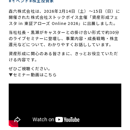
#イベント
#株主投資家
森六株式会社は、2026年2月14日（土）〜15日（日）に
お問い合わせ一覧
開催された株式会社ストックボイス主催「資産形成フェ
スタ in 東証アローズ Online 2026」に出展しました。
当社社長・黒瀨がキャスターとの掛け合い形式で約30分
のライブセミナーに登壇し、事業内容・成長戦略・株主
還元などについて、わかりやすくお話ししています。
資産形成に関心のある皆さまに、きっとお役立ていただ
ける内容です。
おすすめキーワード
ぜひご視聴ください。
▼セミナー動画はこちら
#会社概要
#森六って何？
#グローバルネットワーク
#ダイバーシティ＆インクルージョン
#統合報告書