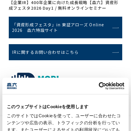
【企業IR】400年企業に向けた成長戦略【森六】資産形
成フェスタ2026 Day1 / 無料オンラインセミナー
「資産形成フェスタ」in 東証アローズ Online
2026 森六特設サイト
IRに関するお問い合わせはこちら
森六グループの『今』と未来を結びつける、
情報メディア。
このウェブサイトはCookieを使用します
このサイトではCookieを使って、ユーザーに合わせたコ
ンテンツや広告の表示、トラフィックの分析を行ってい
化学工業日報「化学品受託に引き合い」記事
ます。またユーザーによるサイトの利用状況についても