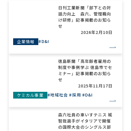
日刊工業新聞「部下との対
話力向上 森六、管理職向
お問い合わせ一覧
け研修」記事掲載のお知ら
せ
2026年2月10日
#D&I
企業情報
徳島新聞「高年齢者雇用の
制度や事例学ぶ 徳島市でセ
おすすめキーワード
ミナー」記事掲載のお知ら
せ
#会社概要
#森六って何？
2025年11月17日
#グローバルネットワーク
#地域社会
#採用
#D&I
ケミカル事業
#ダイバーシティ＆インクルージョン
#統合報告書
森六社員の車いすテニス 城
智哉選手がイタリアで開催
の国際大会のシングルス部