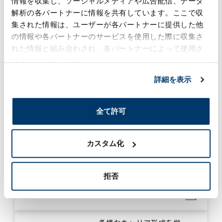
情報を収集し、ソーシャルメディアや広告配信、データ
智哉選手がカザフスタンの
大会で準優勝！
解析の各パートナーに情報を共有しています。ここで収
2025年6月10日
集された情報は、ユーザーが各パートナーに提供した他
の情報や各パートナーのサービスを使用した際に収集さ
#D&I
#スポーツ支援
ダイバーシティ
れた情報と組み合わされ、各パートナーによって使用さ
れることがあります。
森六株式会社が仕事と介護
詳細を表示
の両立支援サービス 『わか
るかいごBiz』を導入
2025年5月28日
全て許可
#D&I
#ニュースリリース
企業情報
カスタム化
子育てサポート企業として
「くるみん認定」を取得
2025年4月10日
拒否
#D&I
#ニュースリリース
企業情報