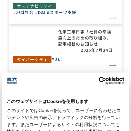
サステナビリティ
#地域社会
#D&I
#スポーツ支援
化学工業日報「社員の幸福
度向上のための取り組み」
記事掲載のお知らせ
2025年7月24日
#D&I
ダイバーシティ
森六社員の車いすテニス 城
智哉選手が「Sendai
Open 2025」で優勝！
2025年6月26日
このウェブサイトはCookieを使用します
#D&I
#スポーツ支援
ダイバーシティ
このサイトではCookieを使って、ユーザーに合わせたコ
ンテンツや広告の表示、トラフィックの分析を行ってい
ます。またユーザーによるサイトの利用状況についても
森六社員の車いすテニス 城