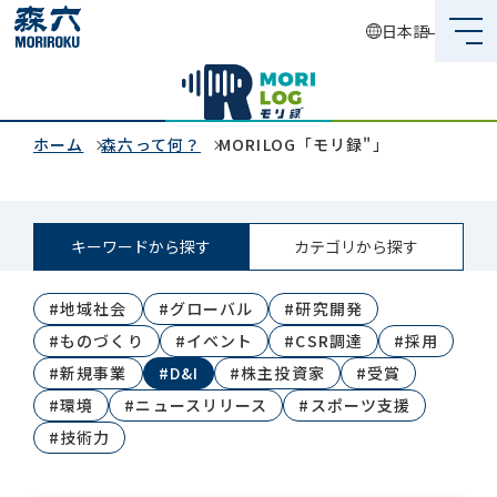
日本語
森六って何？
企業情報
ホーム
森六って何？
MORILOG「モリ録"」
事業内容
キーワードから探す
カテゴリから探す
サステナビリティ
#地域社会
#グローバル
#研究開発
投資家情報
#ものづくり
#イベント
#CSR調達
#採用
採用情報
#新規事業
#D&I
#株主投資家
#受賞
#環境
#ニュースリリース
#スポーツ支援
#技術力
グローバルネットワーク