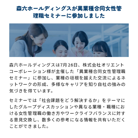
お問い合わせ一覧
森六ホールディングスは7月26日、株式会社オリエント
コーポレーション様が主催した「異業種合同女性管理職
おすすめキーワード
セミナー」に参加し、業種の垣根を越えた交流によるネ
ットワークの形成、多様なキャリアを知り自社の強みの
#会社概要
#森六って何？
気づきを得ています。
#グローバルネットワーク
セミナーでは「社会課題をどう解決するか」をテーマに
#ダイバーシティ＆インクルージョン
#統合報告書
したグループディスカッションや異なる業種・職種にお
ける女性管理職の働き方やワークライフバランスに対す
る意見交換し、数多くの参考になる情報を共有いただく
ことができました。