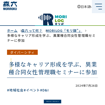
日本語
森六って何？
企業情報
ホーム
森六って何？
MORILOG「モリ録"」
多様なキャリア形成を学ぶ、異業種合同女性管理職セミ
ナーに参加
事業内容
ダイバーシティ
サステナビリティ
多様なキャリア形成を学ぶ、異業
投資家情報
種合同女性管理職セミナーに参加
採用情報
2024年7月26日
#地域社会
#イベント
#D&I
グローバルネットワーク