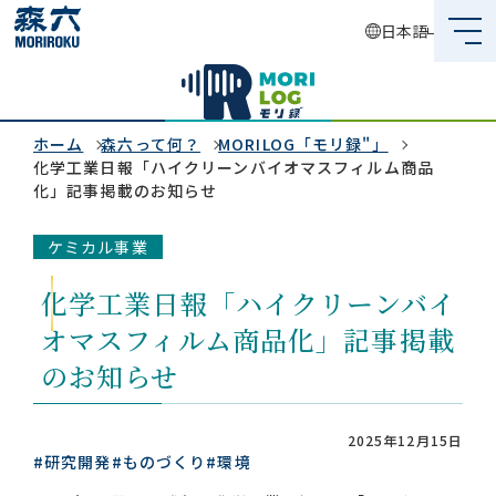
日本語
森六って何？
企業情報
ホーム
森六って何？
MORILOG「モリ録"」
化学工業日報「ハイクリーンバイオマスフィルム商品
化」記事掲載のお知らせ
事業内容
ケミカル事業
サステナビリティ
化学工業日報「ハイクリーンバイ
投資家情報
オマスフィルム商品化」記事掲載
採用情報
のお知らせ
2025年12月15日
#研究開発
#ものづくり
#環境
グローバルネットワーク