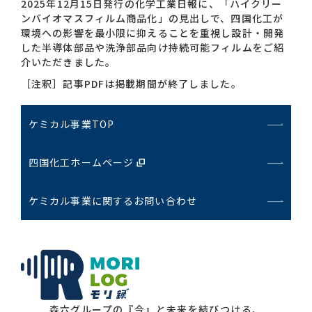
2025年12月15日発行の化学工業日報に、「ハイクリー
ンバイオマスフィルム商品化」の見出しで、四国化工が
環境への影響を最小限に抑えることを重視し設計・開発
お問い合わせ一覧
した半導体部品や洗浄部品向け持続可能フィルムをご紹
介いただきました。
［注釈］記事PDFは掲載期間が終了しました。
ケミカル事業TOP
おすすめキーワード
四国化工ホームページ
#会社概要
#森六って何？
ケミカル事業に関するお問い合わせ
#グローバルネットワーク
#ダイバーシティ＆インクルージョン
#統合報告書
森六グループの『今』と未来を結びつける、