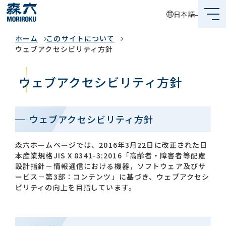
日本語
このサイトについて
ホーム
このサイトについて
森六って何？
ウェブアクセシビリティ方針
企業情報
ウェブアクセシビリティ方針
事業内容
サステナビリティ
ウェブアクセシビリティ方針
投資家情報
森六ホームページでは、2016年3月22日に改正された日
本産業規格JIS X 8341-3:2016「高齢者・障害者等配慮
設計指針－情報通信における機器，ソフトウェア及びサ
採用情報
ービス－第3部：コンテンツ」に基づき、ウェブアクセシ
ビリティの向上を目指しています。
グローバルネットワーク