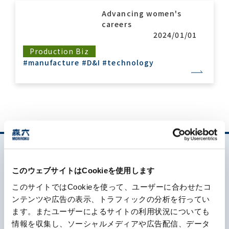
Advancing women's
careers
Contact list
2024/01/01
Production Biz
#manufacture
#D&I
#technology
Recommended keywords
#Company overview
#What's MORIROKU?
#Global network
#Diversity & Inclusion
このウェブサイトはCookieを使用します
このサイトではCookieを使って、ユーザーに合わせたコ
ンテンツや広告の表示、トラフィックの分析を行ってい
ます。またユーザーによるサイトの利用状況についても
What's MORIROKU?
情報を収集し、ソーシャルメディアや広告配信、データ