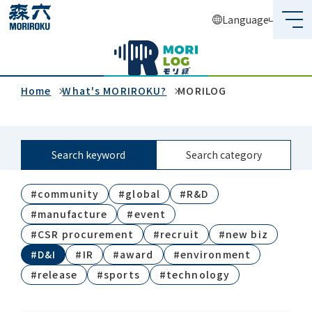
Language
What's MORIROKU?
About Us
Home
What's MORIROKU?
MORILOG
Business
Search keyword
Search category
Sustainability
#community
#global
#R&D
Investors
#manufacture
#event
Recruit
#CSR procurement
#recruit
#new biz
#D&I
#IR
#award
#environment
#release
#sports
#technology
Global Network