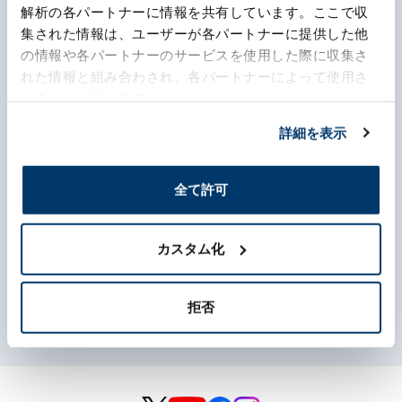
解析の各パートナーに情報を共有しています。ここで収
About Us
集された情報は、ユーザーが各パートナーに提供した他
の情報や各パートナーのサービスを使用した際に収集さ
れた情報と組み合わされ、各パートナーによって使用さ
Business
れることがあります。
Sustainability
詳細を表示
Investors
全て許可
Recruit
カスタム化
About this site
拒否
Policies concerning personal information
Disclaimers
Sitemap