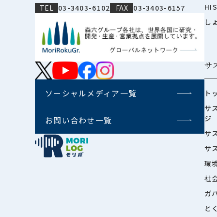
HI
TEL
03-3403-6102
FAX
03-3403-6157
し
サ
ソーシャルメディア一覧
ト
サ
ジ
お問い合わせ一覧
サ
サ
環
社
ガ
と