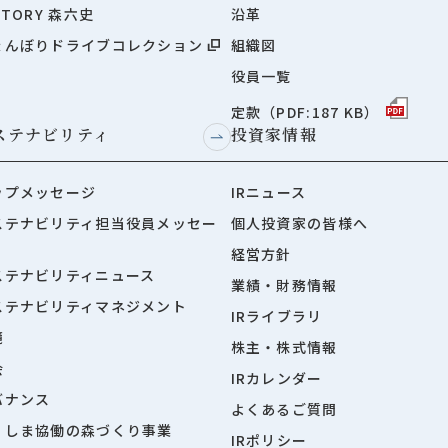
STORY 森六史
沿革
ょんぼりドライブコレクション
組織図
役員一覧
定款（PDF:187 KB）
ステナビリティ
投資家情報
ップメッセージ
IRニュース
ステナビリティ担当役員メッセー
個人投資家の皆様へ
経営方針
ステナビリティニュース
業績・財務情報
ステナビリティマネジメント
IRライブラリ
境
株主・株式情報
会
IRカレンダー
バナンス
よくあるご質問
くしま協働の森づくり事業
IRポリシー