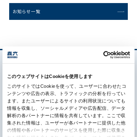
お知らせ一覧
お問い合わせ一覧
おすすめキーワード
このウェブサイトはCookieを使用します
#会社概要
#森六って何？
このサイトではCookieを使って、ユーザーに合わせたコ
ンテンツや広告の表示、トラフィックの分析を行ってい
#グローバルネットワーク
ます。またユーザーによるサイトの利用状況についても
森六って何？
#ダイバーシティ＆インクルージョン
#統合報告書
情報を収集し、ソーシャルメディアや広告配信、データ
解析の各パートナーに情報を共有しています。ここで収
企業情報
集された情報は、ユーザーが各パートナーに提供した他
の情報や各パートナーのサービスを使用した際に収集さ
事業内容