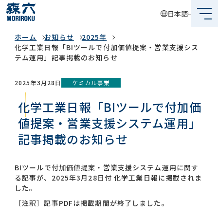
日本語
お知らせ
ホーム
お知らせ
2025年
森六って何？
化学工業日報「BIツールで付加価値提案・営業支援シス
テム運用」記事掲載のお知らせ
企業情報
ケミカル事業
2025年3月28日
事業内容
化学工業日報「BIツールで付加価
サステナビリティ
値提案・営業支援システム運用」
記事掲載のお知らせ
投資家情報
採用情報
BIツールで付加価値提案・営業支援システム運用に関す
る記事が、2025年3月28日付 化学工業日報に掲載されま
した。
［注釈］記事PDFは掲載期間が終了しました。
グローバルネットワーク