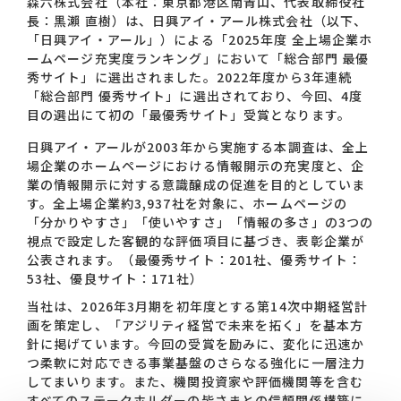
森六株式会社（本社：東京都港区南青山、代表取締役社
長：黒瀨 直樹）は、日興アイ・アール株式会社（以下、
「日興アイ・アール」）による「2025年度 全上場企業ホ
お問い合わせ一覧
ームページ充実度ランキング」において「総合部門 最優
秀サイト」に選出されました。2022年度から3年連続
「総合部門 優秀サイト」に選出されており、今回、4度
目の選出にて初の「最優秀サイト」受賞となります。
日興アイ・アールが2003年から実施する本調査は、全上
場企業のホームページにおける情報開示の充実度と、企
業の情報開示に対する意識醸成の促進を目的としていま
す。全上場企業約3,937社を対象に、ホームページの
おすすめキーワード
「分かりやすさ」「使いやすさ」「情報の多さ」の3つの
視点で設定した客観的な評価項目に基づき、表彰企業が
#会社概要
#森六って何？
公表されます。（最優秀サイト：201社、優秀サイト：
#グローバルネットワーク
53社、優良サイト：171社）
当社は、2026年3月期を初年度とする第14次中期経営計
#ダイバーシティ＆インクルージョン
#統合報告書
画を策定し、「アジリティ経営で未来を拓く」を基本方
針に掲げています。今回の受賞を励みに、変化に迅速か
つ柔軟に対応できる事業基盤のさらなる強化に一層注力
してまいります。また、機関投資家や評価機関等を含む
すべてのステークホルダーの皆さまとの信頼関係構築に