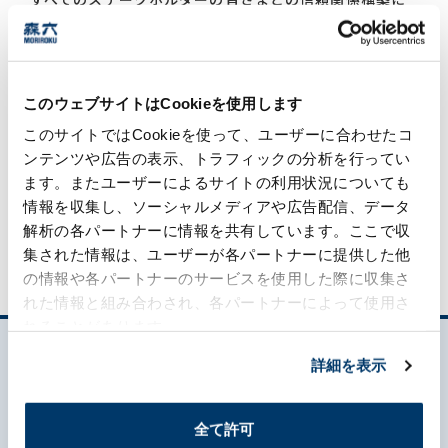
向けて、適時・適切な情報開示とコーポレートサイトの
継続的な充実を追求し、積極的なコミュニケーションに
引き続き努めてまいります。
◆日興アイ・アール「2025年度 全上場企業ホームページ
このウェブサイトはCookieを使用します
充実度ランキング」
このサイトではCookieを使って、ユーザーに合わせたコ
ンテンツや広告の表示、トラフィックの分析を行ってい
ます。またユーザーによるサイトの利用状況についても
お知らせ一覧
情報を収集し、ソーシャルメディアや広告配信、データ
解析の各パートナーに情報を共有しています。ここで収
集された情報は、ユーザーが各パートナーに提供した他
の情報や各パートナーのサービスを使用した際に収集さ
れた情報と組み合わされ、各パートナーによって使用さ
れることがあります。
詳細を表示
全て許可