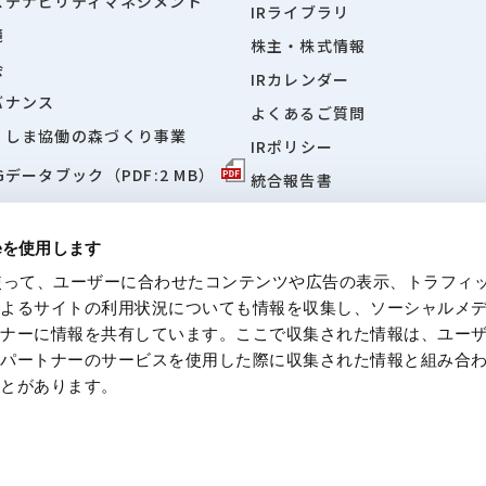
ステナビリティマネジメント
IRライブラリ
境
株主・株式情報
会
IRカレンダー
バナンス
よくあるご質問
くしま協働の森づくり事業
IRポリシー
Gデータブック（PDF:2 MB）
統合報告書
「日経・東証IRフェア2026」
設サイト
ieを使用します
eを使って、ユーザーに合わせたコンテンツや広告の表示、トラフィ
によるサイトの利用状況についても情報を収集し、ソーシャルメ
トナーに情報を共有しています。ここで収集された情報は、ユー
ついて
個人情報に関する方針
反社会的勢力に対する基本方針
免責事
各パートナーのサービスを使用した際に収集された情報と組み合
ことがあります。
© Moriroku Company, Ltd. All rights reserved.