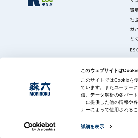
サ
環
社
ガ
と
ES
このウェブサイトはCook
このサイトではCooki
ています。またユーザー
信、データ解析の各パー
このサイトに
ーに提供した他の情報や
ナーによって使用される
詳細を表示