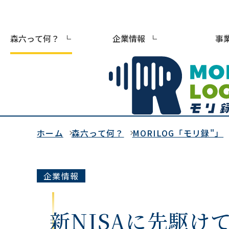
森六って何？
企業情報
事
ホーム
森六って何？
MORILOG「モリ録"」
企業情報
新NISAに先駆け