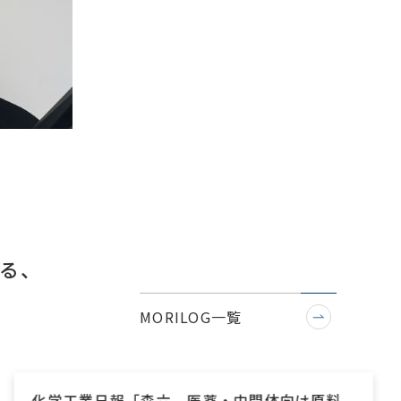
る、
MORILOG一覧
化学工業日報「森六 医薬・中間体向け原料