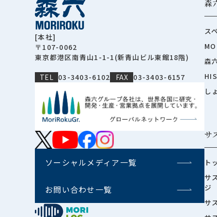
森
ス
[本社]
MO
〒107-0062
東京都港区南青山1-1-1(新青山ビル東館18階)
森
HI
TEL
03-3403-6102
FAX
03-3403-6157
し
サ
ソーシャルメディア一覧
ト
サ
ジ
お問い合わせ一覧
サ