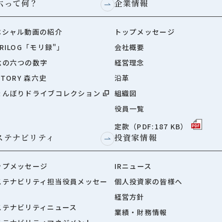
六って何？
企業情報
ペシャル動画の紹介
トップメッセージ
RILOG「モリ録"」
会社概要
六の六つの数字
経営理念
STORY 森六史
沿革
ょんぼりドライブコレクション
組織図
役員一覧
定款（PDF:187 KB）
ステナビリティ
投資家情報
ップメッセージ
IRニュース
ステナビリティ担当役員メッセー
個人投資家の皆様へ
経営方針
ステナビリティニュース
業績・財務情報