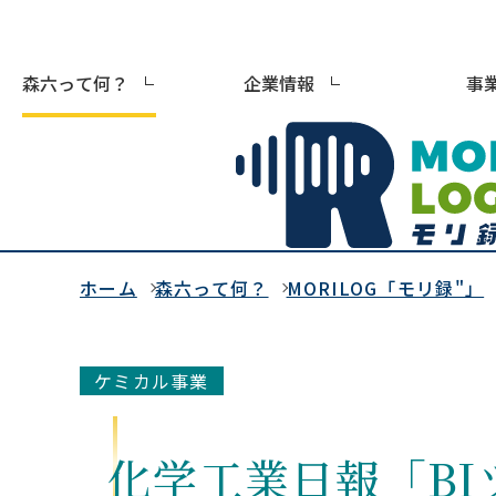
森六って何？
企業情報
事
ホーム
森六って何？
MORILOG「モリ録"」
ケミカル事業
化学工業日報「B