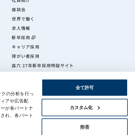
座談会
世界で働く
求人情報
新卒採用
キャリア採用
障がい者採用
森六 27年新卒採用特設サイト
森六特
全て許可
ックの分析を行っ
ディアや広告配
カスタム化
ザーが各パートナ
項
サイトマップ
わされ、各パート
拒否