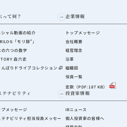
六って何？
企業情報
ペシャル動画の紹介
トップメッセージ
RILOG「モリ録"」
会社概要
六の六つの数字
経営理念
STORY 森六史
沿革
ょんぼりドライブコレクション
組織図
役員一覧
定款（PDF:187 KB）
ステナビリティ
投資家情報
ップメッセージ
IRニュース
ステナビリティ担当役員メッセー
個人投資家の皆様へ
経営方針