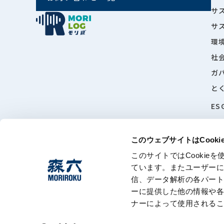
サ
サ
環
社
ガ
と
ES
このウェブサイトはCook
このサイトではCooki
ています。またユーザー
信、データ解析の各パー
このサイトに
ーに提供した他の情報や
ナーによって使用される