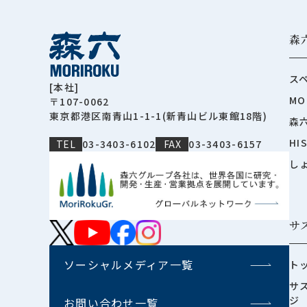
森
ス
[本社]
MO
〒107-0062
東京都港区南青山1-1-1(新青山ビル東館18階)
森
HI
TEL
03-3403-6102
FAX
03-3403-6157
し
サ
ソーシャルメディア一覧
ト
サ
ジ
お問い合わせ一覧