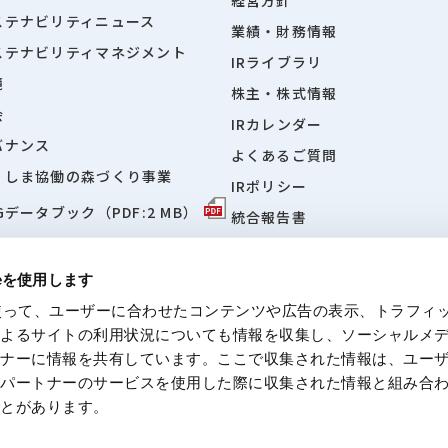
ステナビリティニュース
業績・財務情報
ステナビリティマネジメント
IRライブラリ
境
株主・株式情報
会
IRカレンダー
バナンス
よくあるご質問
くしま協働の森づくり事業
IRポリシー
Gデータブック（PDF:2 MB）
統合報告書
「日経・東証IRフェア2026」
設サイト
ieを使用します
eを使って、ユーザーに合わせたコンテンツや広告の表示、トラフィ
によるサイトの利用状況についても情報を収集し、ソーシャルメ
トナーに情報を共有しています。ここで収集された情報は、ユー
ついて
個人情報に関する方針
反社会的勢力に対する基本方針
免責事
各パートナーのサービスを使用した際に収集された情報と組み合
ことがあります。