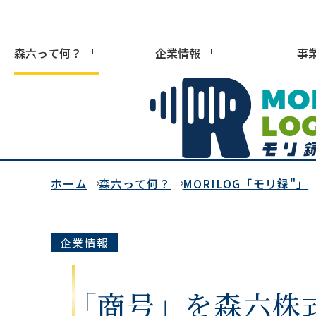
森六って何？
企業情報
事
ホーム
森六って何？
MORILOG「モリ録"」
企業情報
「商号」を森六株