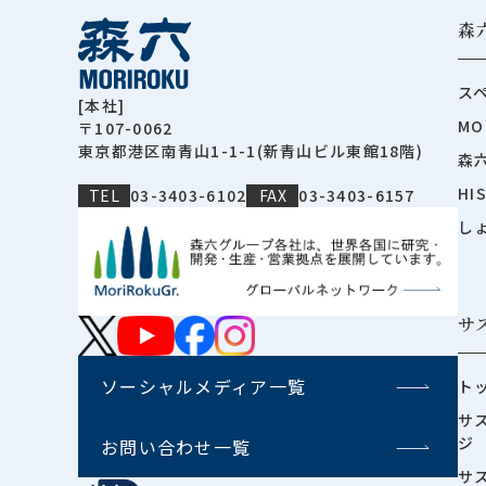
森
ス
[本社]
MO
〒107-0062
東京都港区南青山1-1-1(新青山ビル東館18階)
森
HI
TEL
03-3403-6102
FAX
03-3403-6157
し
サ
ソーシャルメディア一覧
ト
サ
ジ
お問い合わせ一覧
サ