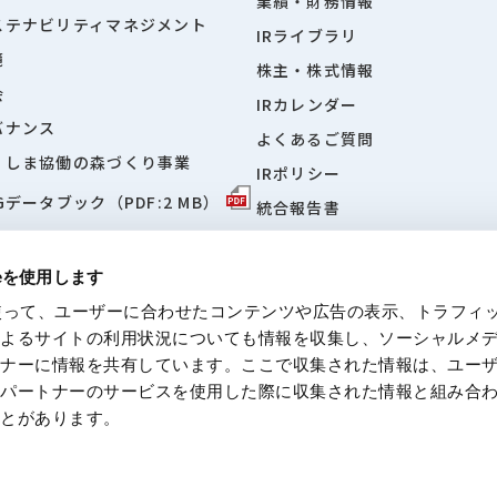
業績・財務情報
ステナビリティマネジメント
IRライブラリ
境
株主・株式情報
会
IRカレンダー
バナンス
よくあるご質問
くしま協働の森づくり事業
IRポリシー
Gデータブック（PDF:2 MB）
統合報告書
「日経・東証IRフェア2026」
設サイト
ieを使用します
eを使って、ユーザーに合わせたコンテンツや広告の表示、トラフィ
によるサイトの利用状況についても情報を収集し、ソーシャルメ
トナーに情報を共有しています。ここで収集された情報は、ユー
ついて
個人情報に関する方針
反社会的勢力に対する基本方針
免責事
各パートナーのサービスを使用した際に収集された情報と組み合
ことがあります。
© Moriroku Company, Ltd. All rights reserved.