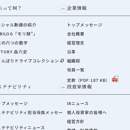
六って何？
企業情報
ペシャル動画の紹介
トップメッセージ
RILOG「モリ録"」
会社概要
六の六つの数字
経営理念
STORY 森六史
沿革
ょんぼりドライブコレクション
組織図
役員一覧
定款（PDF:187 KB）
ステナビリティ
投資家情報
ップメッセージ
IRニュース
ステナビリティ担当役員メッセー
個人投資家の皆様へ
経営方針
ステナビリティニュース