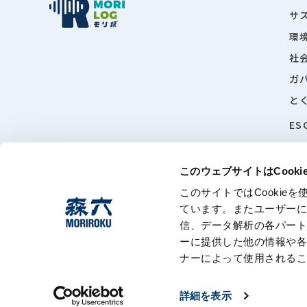
サ
環
社
ガ
と
ES
このウェブサイトはCook
このサイトではCooki
ています。またユーザー
信、データ解析の各パー
このサイトに
ーに提供した他の情報や
ナーによって使用される
詳細を表示