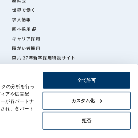
座談会
世界で働く
求人情報
新卒採用
キャリア採用
障がい者採用
森六 27年新卒採用特設サイト
森六特
全て許可
ックの分析を行っ
ディアや広告配
カスタム化
ザーが各パートナ
項
サイトマップ
わされ、各パート
拒否