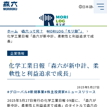
日本語
森六って何？
企業情報
ホーム
森六って何？
MORILOG「モリ録"」
化学工業日報「森六が新中計、柔軟性と利益追求で成
長」
事業内容
企業情報
サステナビリティ
化学工業日報「森六が新中計、柔
投資家情報
軟性と利益追求で成長」
採用情報
2025年5月27日
#グローバル
#新規事業
#株主投資家
#ニュースリリース
グローバルネットワーク
2025年5月27日発行の化学工業日報 09面に、「森六が
新中計、柔軟性と利益追求で成長」のタイトルで森六の