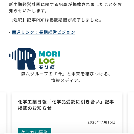
新中期経営計画に関する記事が掲載されましたことをお
知らせいたします。
お問い合わせ一覧
［注釈］記事PDFは掲載期間が終了しました。
関連リンク：長期経営ビジョン
おすすめキーワード
森六グループの『今』と未来を結びつける、
情報メディア。
#会社概要
#森六って何？
#グローバルネットワーク
化学工業日報「化学品受託に引き合い」記事
#ダイバーシティ＆インクルージョン
#統合報告書
掲載のお知らせ
2026年7月15日
ケミカル事業