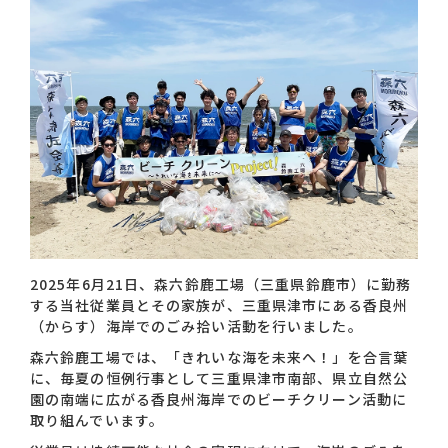
お問い合わせ一覧
おすすめキーワード
#会社概要
#森六って何？
2025年6月21日、森六鈴鹿工場（三重県鈴鹿市）に勤務
する当社従業員とその家族が、三重県津市にある香良州
#グローバルネットワーク
（からす）海岸でのごみ拾い活動を行いました。
#ダイバーシティ＆インクルージョン
#統合報告書
森六鈴鹿工場では、「きれいな海を未来へ！」を合言葉
に、毎夏の恒例行事として三重県津市南部、県立自然公
園の南端に広がる香良州海岸でのビーチクリーン活動に
取り組んでいます。