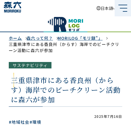
日本語
森六って何？
企業情報
ホーム
森六って何？
MORILOG「モリ録"」
三重県津市にある香良州（からす）海岸でのビーチクリ
ーン活動に森六が参加
事業内容
サステナビリティ
サステナビリティ
三重県津市にある香良州（から
投資家情報
す）海岸でのビーチクリーン活動
採用情報
に森六が参加
2025年7月16日
#地域社会
#環境
グローバルネットワーク