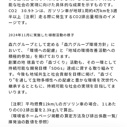
能な社会の実現に向けた具体的な成果を示すものです。
CO2 30.9トンは、ガソリン車が地球1周約4万kmを3週
半以上［注釈］走る際に発生するCO2排出量相当のイメ
ージです。
2024年11月に実施した植樹活動の様子
森六グループとして定める「森六グループ環境方針」に
おいて、「環境への配慮」と「地域の環境改善活動への
積極的参加」を掲げております。
創業の地 徳島での「森づくり」活動も、その一環として
持続可能な開発目標「SDGs」達成に資する取り組みで
す。今後も地域共生と社会貢献を目標に掲げ、“森づく
り”を通して生物多様性への配慮と豊かな環境を次世代へ
継承するとともに、持続可能な社会の実現を目指してま
いります。
［注釈］平均燃費12km/Lのガソリン車の場合、１Lあた
りのCO2排出量を2.3kg/Lで算出。
（環境省ホームページ掲載の算定方法及び排出係数一覧/
揮発油の数値を参照）