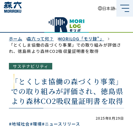
日本語
森六って何？
企業情報
ホーム
森六って何？
MORILOG「モリ録"」
「とくしま協働の森づくり事業」での取り組みが評価さ
れ、徳島県より森林CO2吸収量証明書を取得
事業内容
サステナビリティ
サステナビリティ
「とくしま協働の森づくり事業」
投資家情報
での取り組みが評価され、徳島県
採用情報
より森林CO2吸収量証明書を取得
2025年8月29日
#地域社会
#環境
#ニュースリリース
グローバルネットワーク