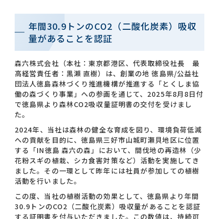
年間30.9トンのCO2（二酸化炭素）吸収
お問い合わせ一覧
量があることを認証
森六株式会社（本社：東京都港区、代表取締役社長 最
高経営責任者：黒瀨 直樹）は、創業の地 徳島県/公益社
団法人徳島森林づくり推進機構が推進する「とくしま協
働の森づくり事業」への参画を通じて、2025年8月8日付
で徳島県より森林CO2吸収量証明書の交付を受けまし
おすすめキーワード
た。
2024年、当社は森林の健全な育成を図り、環境負荷低減
#会社概要
#森六って何？
への貢献を目的に、徳島県三好市山城町瀬貝地区に位置
する「IN徳島 森六の森」において、間伐地の再造林（少
#グローバルネットワーク
花粉スギの植栽、シカ食害対策など）活動を実施してき
#ダイバーシティ＆インクルージョン
#統合報告書
ました。その一環として昨年には社員が参加しての植樹
活動を行いました。
この度、当社の植樹活動の効果として、徳島県より年間
30.9トンのCO2（二酸化炭素）吸収量があることを認証
する証明書を付与いただきました。この数値は、持続可