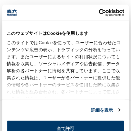
関連情報
・
『IN徳島 森六の森』植樹活動がスタートしました！
このウェブサイトはCookieを使用します
・
公益社団法人徳島森林づくり推進機構（公式ホームペ
ージ）
このサイトではCookieを使って、ユーザーに合わせたコ
ンテンツや広告の表示、トラフィックの分析を行ってい
ます。またユーザーによるサイトの利用状況についても
情報を収集し、ソーシャルメディアや広告配信、データ
解析の各パートナーに情報を共有しています。ここで収
集された情報は、ユーザーが各パートナーに提供した他
森六グループの『今』と未来を結びつける、
の情報や各パートナーのサービスを使用した際に収集さ
情報メディア。
れた情報と組み合わされ、各パートナーによって使用さ
れることがあります。
化学工業日報「化学品受託に引き合い」記事
詳細を表示
掲載のお知らせ
全て許可
2026年7月15日