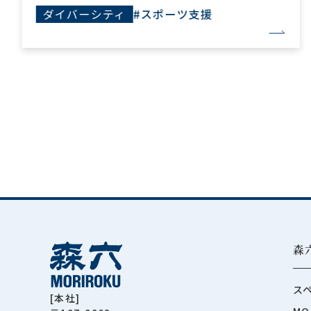
ダイバーシティ
#スポーツ支援
森
ス
[本社]
MO