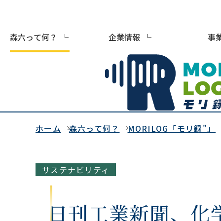
森六って何？
企業情報
事
ホーム
森六って何？
MORILOG「モリ録"」
サステナビリティ
日刊工業新聞、化