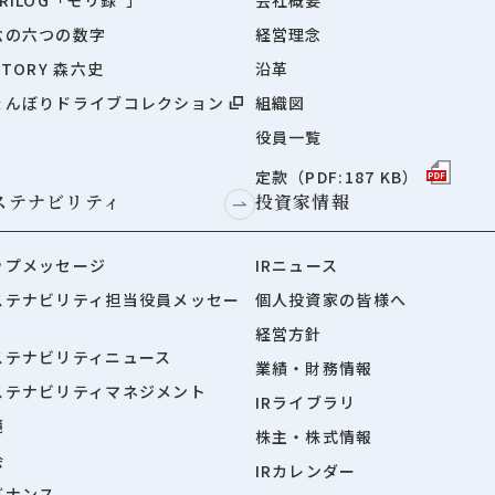
六の六つの数字
経営理念
STORY 森六史
沿革
ょんぼりドライブコレクション
組織図
役員一覧
定款（PDF:187 KB）
ステナビリティ
投資家情報
ップメッセージ
IRニュース
ステナビリティ担当役員メッセー
個人投資家の皆様へ
経営方針
ステナビリティニュース
業績・財務情報
ステナビリティマネジメント
IRライブラリ
境
株主・株式情報
会
IRカレンダー
バナンス