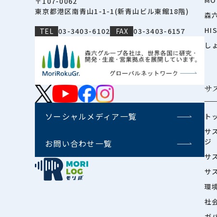
〒107-0062
東京都港区南青山1-1-1(新青山ビル東館18階)
森
HI
TEL
03-3403-6102
FAX
03-3403-6157
し
サ
ソーシャルメディア一覧
ト
サ
ジ
お問い合わせ一覧
サ
サ
環
社
ガ