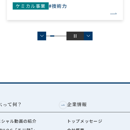
ケミカル事業
#技術力
六って何？
企業情報
ペシャル動画の紹介
トップメッセージ
RILOG「モリ録"」
会社概要