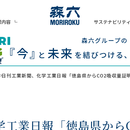
サステナビリテ
業内容
日刊工業新聞、化学工業日報「徳島県からCO2吸収量証
学工業日報「徳島県からC