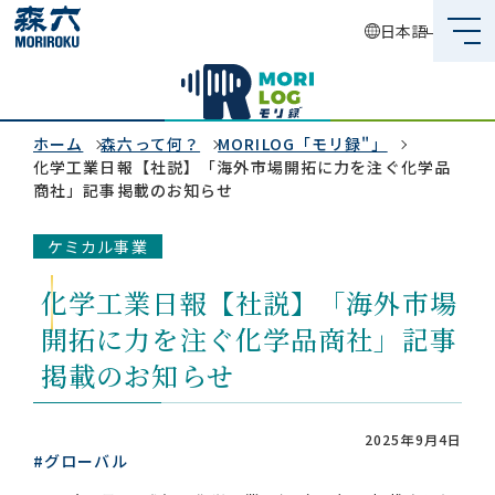
日本語
森六って何？
企業情報
ホーム
森六って何？
MORILOG「モリ録"」
化学工業日報【社説】「海外市場開拓に力を注ぐ化学品
商社」記事掲載のお知らせ
事業内容
ケミカル事業
サステナビリティ
化学工業日報【社説】「海外市場
投資家情報
開拓に力を注ぐ化学品商社」記事
採用情報
掲載のお知らせ
2025年9月4日
#グローバル
グローバルネットワーク