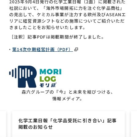
2025年9月4日発行の化学工業日報（2面）に掲載された
社説において、「海外市場開拓に力を注ぐ化学品商社」
の見出しで、ケミカル事業が注力する欧州及びASEANエ
お問い合わせ一覧
リアに経営資源シフトなどの施策についてご紹介いただ
きましたことをお知らせいたします。
［注釈］記事PDFは掲載期間が終了しました。
第14次中期経営計画（PDF）
おすすめキーワード
#会社概要
#森六って何？
森六グループの『今』と未来を結びつける、
#グローバルネットワーク
情報メディア。
#ダイバーシティ＆インクルージョン
#統合報告書
化学工業日報「化学品受託に引き合い」記事
掲載のお知らせ