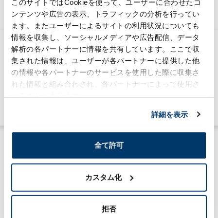
このサイトではCookieを使って、ユーザーに合わせたコ
情報メディア。
ンテンツや広告の表示、トラフィックの分析を行ってい
ます。またユーザーによるサイトの利用状況についても
情報を収集し、ソーシャルメディアや広告配信、データ
化学工業日報「森六 新興国市場で攻めの戦
解析の各パートナーに情報を共有しています。ここで収
略」記事掲載のお知らせ
集された情報は、ユーザーが各パートナーに提供した他
の情報や各パートナーのサービスを使用した際に収集さ
2026年7月6日
れた情報と組み合わされ、各パートナーによって使用さ
ケミカル事業
れることがあります。
#グローバル
#新規事業
詳細を表示
全て許可
カスタム化
MORILOG一覧
拒否