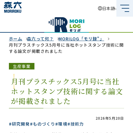
日本語
森六って何？
企業情報
ホーム
森六って何？
MORILOG「モリ録"」
月刊プラスチックス5月号に当社ホットスタンプ技術に関
する論文が掲載されました
事業内容
生産事業
サステナビリティ
月刊プラスチックス5月号に当社
投資家情報
ホットスタンプ技術に関する論文
採用情報
が掲載されました
2026年5月20日
#研究開発
#ものづくり
#環境
#技術力
グローバルネットワーク