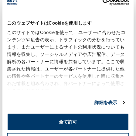
日中繋がりやすい電話番号をご記入ください。
ご住所
このウェブサイトはCookieを使用します
郵便番号
任意
都道府県
任意
このサイトではCookieを使って、ユーザーに合わせたコ
ンテンツや広告の表示、トラフィックの分析を行ってい
都道府県をお選びください。
ます。またユーザーによるサイトの利用状況についても
「ハイフン」を入れて郵便番号を
情報を収集し、ソーシャルメディアや広告配信、データ
入力してください。
解析の各パートナーに情報を共有しています。ここで収
市区町村
任意
集された情報は、ユーザーが各パートナーに提供した他
の情報や各パートナーのサービスを使用した際に収集さ
れた情報と組み合わされ、各パートナーによって使用さ
町名・番地
任意
れることがあります。
詳細を表示
建物名・部屋番号
任意
全て許可
個人情報に関する方針に同意の上、ご送信ください。