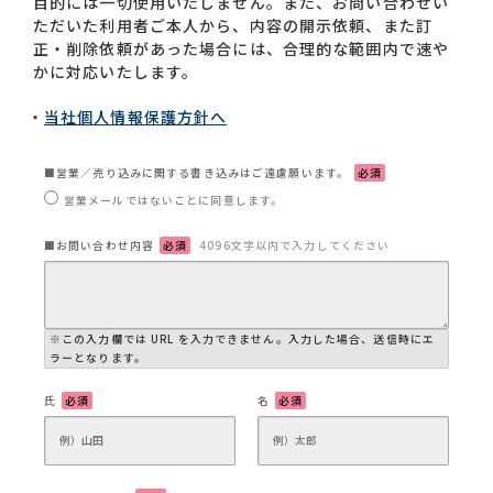
目的には一切使用いたしません。また、お問い合わせい
ただいた利用者ご本人から、内容の開示依頼、また訂
正・削除依頼があった場合には、合理的な範囲内で速や
お問い合わせ一覧
かに対応いたします。
当社個人情報保護方針へ
■営業／売り込みに関する書き込みはご遠慮願います。
必須
営業メールではないことに同意します。
■お問い合わせ内容
必須
4096文字以内で入力してください
おすすめキーワード
#会社概要
#森六って何？
#グローバルネットワーク
※この入力欄では URL を入力できません。入力した場合、送信時にエ
ラーとなります。
#ダイバーシティ＆インクルージョン
#統合報告書
氏
必須
名
必須