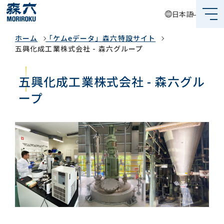
日本語
「ケムeデータ」森六特設サイト
ホーム
「ケムeデータ」森六特設サイト
森六って何？
五興化成工業株式会社 - 森六グループ
企業情報
五興化成工業株式会社 - 森六グル
事業内容
ープ
サステナビリティ
投資家情報
採用情報
グローバルネットワーク