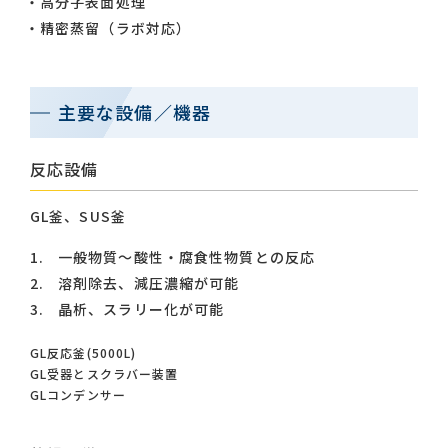
高分子表面処理
精密蒸留（ラボ対応）
主要な設備／機器
反応設備
GL釜、SUS釜
一般物質～酸性・腐食性物質との反応
溶剤除去、減圧濃縮が可能
晶析、スラリー化が可能
GL反応釜(5000L)
GL受器とスクラバー装置
GLコンデンサー