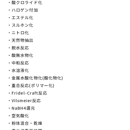
酸クロライド化
ハロゲン付加
エステル化
スルホン化
ニトロ化
天然物抽出
脱水反応
酸無水物化
中和反応
水溶液化
金属水酸化物化(酸化物化)
重合反応(ポリマー化)
Fridel-Craft反応
Vilsmeier反応
NaBH4還元
空気酸化
粉体混合・乾燥