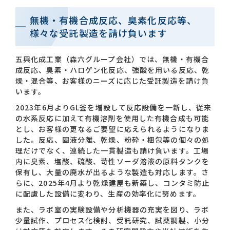
無機・有機合成反応、臭素化反応等、
お問い合わせ一覧
様々な受託製造を請け負います
五興化成工業（森六グループ会社）では、無機・有機合
成反応、臭素・ハロゲン化反応、強酸を用いる反応、乾
燥・混合等、お客様のニーズに応じた受託製造を請け負
います。
2023年6月よりGL釜を増設して反応設備を一新し、従来
の水系反応に加えて有機溶剤を使用した有機合成も可能
おすすめキーワード
とし、お客様の更なるご要望に応えられるようになりま
した。反応、固液分離、乾燥、粉砕・梱包等の個々の処
#会社概要
#森六って何？
理だけでなく、連続した一貫製造も請け負います。工場
#グローバルネットワーク
内に臭素、塩酸、硫酸、苛性ソーダ溶液の原料タンクを
保有し、大量の廃水が出るような製造も対応します。さ
#ダイバーシティ＆インクルージョン
#統合報告書
らに、2025年4月より乾燥建屋も新築し、コンタミ防止
に配慮した設備に変わり、生産の効率化に努めます。
また、ラボ室の実験設備や分析機器の充実を図り、ラボ
少量試作、プロセス化検討、受託研究、試薬調製、小分