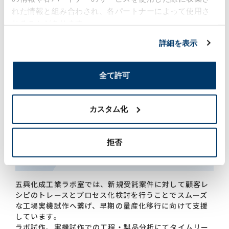
れた情報と組み合わされ、各パートナーによって使用さ
れることがあります。
倉庫
詳細を表示
危険物4類倉庫
危険物4類倉庫（耐火）
全て許可
危険物5類倉庫
危険物4類倉庫（耐火）
カスタム化
危険物5類倉庫
拒否
ラボ設備
五興化成工業ラボ室では、新規受託案件に対して顧客レ
シピのトレースとプロセス化検討を行うことでスムーズ
な工場実機試作へ繋げ、早期の量産化移行に向けて支援
しています。
ラボ試作、実機試作での工程・製品分析にてタイムリー