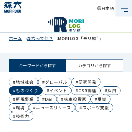
日本語
森六って何？
企業情報
ホーム
森六って何？
MORILOG「モリ録"」
事業内容
キーワードから探す
カテゴリから探す
サステナビリティ
#地域社会
#グローバル
#研究開発
投資家情報
#ものづくり
#イベント
#CSR調達
#採用
採用情報
#新規事業
#D&I
#株主投資家
#受賞
#環境
#ニュースリリース
#スポーツ支援
#技術力
グローバルネットワーク