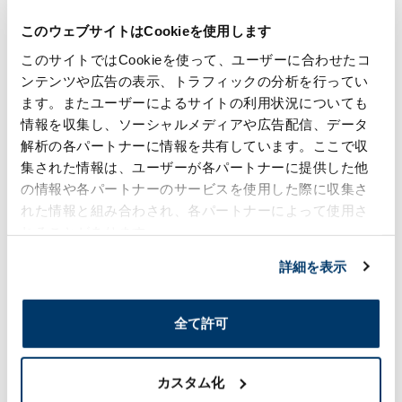
Inc.の取り組みを紹介
2025年10月21日
このウェブサイトはCookieを使用します
#地域社会
#グローバル
#ものづくり
生産事業
このサイトではCookieを使って、ユーザーに合わせたコ
ンテンツや広告の表示、トラフィックの分析を行ってい
ます。またユーザーによるサイトの利用状況についても
POWTEX 国際粉体工業展
情報を収集し、ソーシャルメディアや広告配信、データ
アイ・エム・マテリアルブ
解析の各パートナーに情報を共有しています。ここで収
ースへのご来場ありがとう
集された情報は、ユーザーが各パートナーに提供した他
ございました
2025年10月21日
の情報や各パートナーのサービスを使用した際に収集さ
れた情報と組み合わされ、各パートナーによって使用さ
#ものづくり
#イベント
ケミカル事業
れることがあります。
詳細を表示
日本経済新聞「ホンダ・ト
ヨタ系、バイオマス素材を
活用_卵の殻や竹、自動車
全て許可
部品に_脱炭素で商機拡大
ねらう」記事掲載のお知ら
せ
カスタム化
2025年10月15日