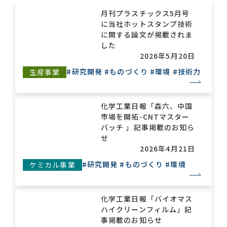
月刊プラスチックス5月号
に当社ホットスタンプ技術
お問い合わせ一覧
に関する論文が掲載されま
した
2026年5月20日
#研究開発
#ものづくり
#環境
#技術力
生産事業
化学工業日報「森六、中国
市場を開拓-CNTマスター
おすすめキーワード
バッチ 」記事掲載のお知ら
せ
#会社概要
#森六って何？
2026年4月21日
#グローバルネットワーク
#研究開発
#ものづくり
#環境
ケミカル事業
#ダイバーシティ＆インクルージョン
#統合報告書
化学工業日報「バイオマス
ハイクリーンフィルム」記
事掲載のお知らせ