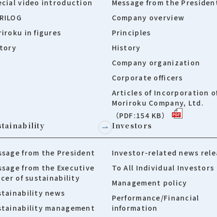
cial video introduction
Message from the Presiden
RILOG
Company overview
iroku in figures
Principles
tory
History
Company organization
Corporate officers
Articles of Incorporation o
Moriroku Company, Ltd.
（PDF:154 KB）
tainability
Investors
sage from the President
Investor-related news rele
sage from the Executive
To All Individual Investors
icer of sustainability
Management policy
tainability news
Performance/Financial
stainability management
information