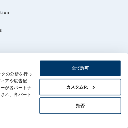
tion
s
全て許可
ックの分析を行っ
rs
Sitemap
ディアや広告配
カスタム化
ザーが各パートナ
わされ、各パート
拒否