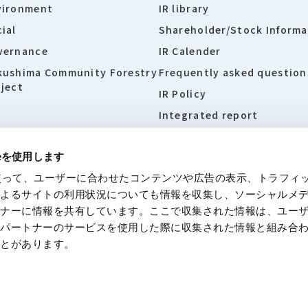
vironment
IR library
ial
Shareholder/Stock Informa
vernance
IR Calender
kushima Community Forestry
Frequently asked question
ject
IR Policy
Integrated report
ieを使用します
eを使って、ユーザーに合わせたコンテンツや広告の表示、トラフィ
 site
Policies concerning personal information
Disclaime
によるサイトの利用状況についても情報を収集し、ソーシャルメ
トナーに情報を共有しています。ここで収集された情報は、ユー
各パートナーのサービスを使用した際に収集された情報と組み合
ことがあります。
© Moriroku Company, Ltd. All rights reserved.