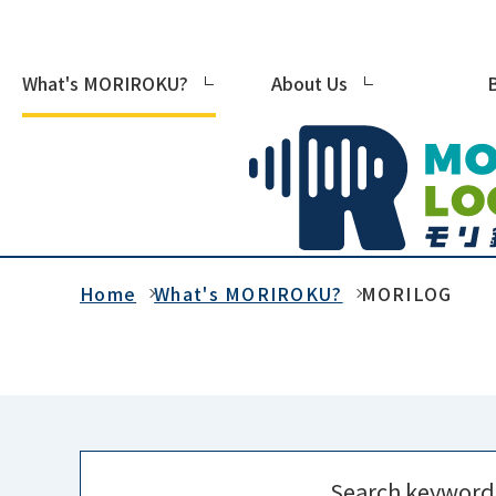
What's MORIROKU?
About Us
Home
What's MORIROKU?
MORILOG
Search keyword