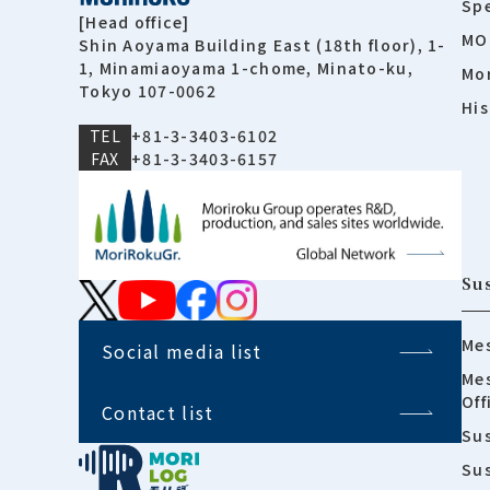
Spe
[Head office]
MO
Shin Aoyama Building East (18th floor), 1-
1, Minamiaoyama 1-chome, Minato-ku,
Mor
Tokyo 107-0062
His
TEL
+81-3-3403-6102
FAX
+81-3-3403-6157
Sus
Mes
Social media list
Mes
Off
Contact list
Sus
Su