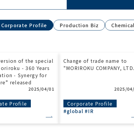
Corporate Profile
Production Biz
Chemical
version of the special
Change of trade name to
oriroku - 360 Years
"MORIROKU COMPANY, LTD.
ation - Synergy for
re” released
2025/04/01
2025/04
ate Profile
Corporate Profile
#global
#IR