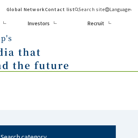
Global Network
Contact list
Search site
Language
Investors
Recruit
Search category