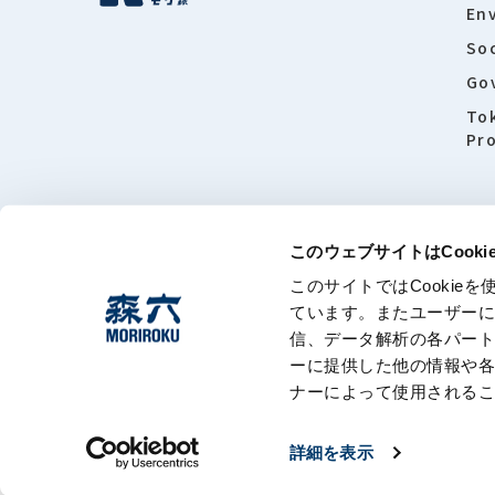
En
Soc
Go
To
Pro
このウェブサイトはCook
このサイトではCooki
About this
ています。またユーザー
信、データ解析の各パー
ーに提供した他の情報や
ナーによって使用される
詳細を表示