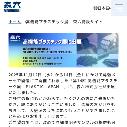
日本語
高機能プラスチック展 森六特設サ
イト
ホーム
高機能プラスチック展 森六特設サイト
森六って何？
企業情報
事業内容
サステナビリティ
2025年11月12日（水）から14日（金）にかけて幕張メ
投資家情報
ッセで開催にて開催されました「第14回 高機能プラスチ
ック展 - PLASTIC JAPAN - 」に、森六株式会社が出展
いたしました。
採用情報
ご多忙の折にもかかわらず、たくさんの方にご来場いた
だき、誠にありがとうございました。皆様のおかげをも
ちまして、大盛況のうちに執り行うことができましたこ
とを心よりお礼申し上げます。
グローバルネットワーク
ご希望の場合は、改めて詳細説明やサンプルの提供も可