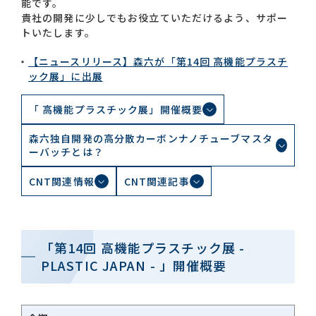
能です。
貴社の開発に少しでもお役立ていただけるよう、サポー
トいたします。
お問い合わせ一覧
【ニュースリリース】森六が「第14回 高機能プラスチ
ック展」に出展
「 高機能プラスチック展」開催概要
森六独自開発の高分散カーボンナノチューブマスタ
ーバッチとは？
おすすめキーワード
CNT関連情報
CNT関連記事
#会社概要
#森六って何？
#グローバルネットワーク
#ダイバーシティ＆インクルージョン
#統合報告書
「第14回 高機能プラスチック展 -
PLASTIC JAPAN - 」開催概要