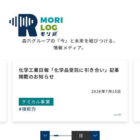
森六グループの『今』と未来を結びつける、
情報メディア。
合い」記事
化学工業日報「森六 医薬・中間体向け原
拡販」記事掲載のお知らせ
26年7月15日
2026年7月1
ケミカル事業
#グローバル
#新規事業