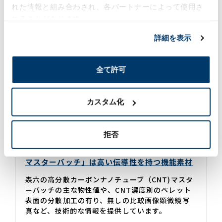
れた情報と組み合わされ、各パートナーによって使用さ
CNT関連情報
れることがあります。
詳細を表示
森六の技術が課題を解決！「高分散カーボンナノ
チューブ（CNT）マスターバッチ」
全て許可
森六は独自の分散技術を活用し、凝集物の無い「高分散
CNTマスターバッチ」を提供しています。
凝集物が無いことでCNT本来の性能を引き出し、高導電
カスタム化
性、電磁波シールド性、熱伝導性の向上が期待できま
す。多様な用途に合わせ製品開発をサポートします。
拒否
森六の「高分散カーボンナノチューブ（CNT)
マスターバッチ」は高い伝導性を持つ機能素材
森六の高分散カーボンナノチューブ（CNT)マスタ
ーバッチの主な物性値や、CNT濃度別のペレット
表面の分散加工の有り、無しの比較画像顕微鏡写
真など、技術的な情報を提供しています。