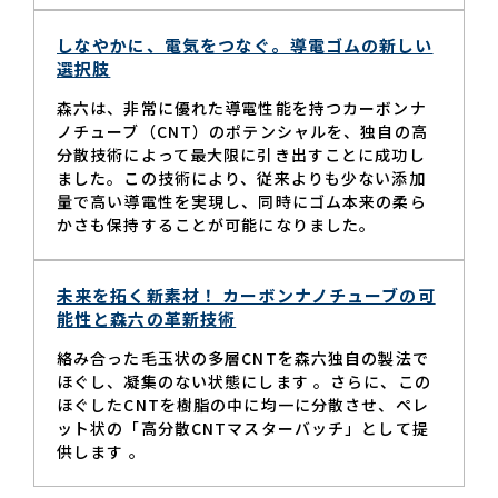
しなやかに、電気をつなぐ。導電ゴムの新しい
選択肢
森六は、非常に優れた導電性能を持つカーボンナ
ノチューブ（CNT）のポテンシャルを、独自の高
分散技術によって最大限に引き出すことに成功し
ました。この技術により、従来よりも少ない添加
量で高い導電性を実現し、同時にゴム本来の柔ら
かさも保持することが可能になりました。
未来を拓く新素材！ カーボンナノチューブの可
能性と森六の革新技術
絡み合った毛玉状の多層CNTを森六独自の製法で
ほぐし、凝集のない状態にします 。さらに、この
ほぐしたCNTを樹脂の中に均一に分散させ、ペレ
ット状の「高分散CNTマスターバッチ」として提
供します 。