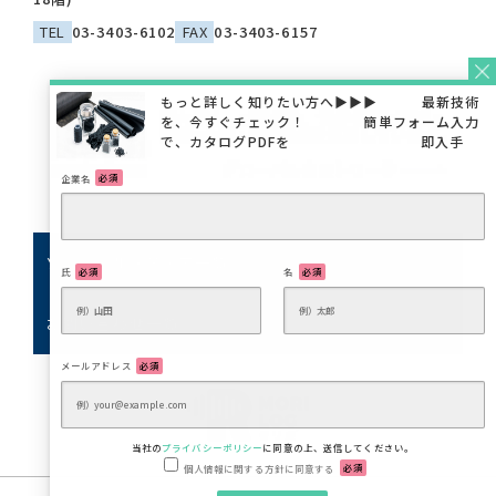
TEL
03-3403-6102
FAX
03-3403-6157
企業名
必須
ソーシャルメディア一覧
氏
必須
名
必須
お問い合わせ一覧
メールアドレス
必須
当社の
プライバシーポリシー
に同意の上、送信してください。
個人情報に関する方針に同意する
必須