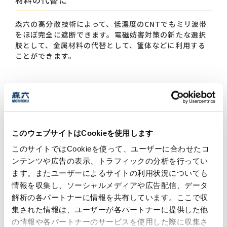
材料の代替に
森六の高分散技術によって、低濃度のCNTでもミリ波帯
をほぼ完全に遮断できます。電磁妨害対策の新たな選択
肢として、金属材料の代替として、筐体などに利用する
ことができます。
複雑な筐体形状にも対応可能
素材の軽量化を実現
非金属化により腐食を防止
安定した導電ネットワークにより、ばらつきの少ない性
このウェブサイトはCookieを使用します
能を実現
このサイトではCookieを使って、ユーザーに合わせたコ
カスタム設計が可能
ンテンツや広告の表示、トラフィックの分析を行ってい
ます。またユーザーによるサイトの利用状況についても
情報を収集し、ソーシャルメディアや広告配信、データ
解析の各パートナーに情報を共有しています。ここで収
集された情報は、ユーザーが各パートナーに提供した他
の情報や各パートナーのサービスを使用した際に収集さ